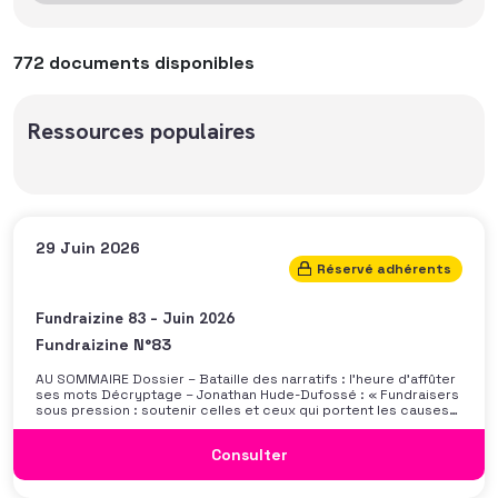
772 documents disponibles
Ressources populaires
29 Juin 2026
Réservé adhérents
Fundraizine 83 – Juin 2026
Fundraizine N°83
AU SOMMAIRE Dossier – Bataille des narratifs : l’heure d’affûter
ses mots Décryptage – Jonathan Hude-Dufossé : « Fundraisers
sous pression : soutenir celles et ceux qui portent les causes
»Portrait –Véronique Desnoyers et Damien Cousin :
l’engagement comme horizon commun
Consulter