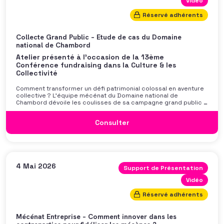
Vidéo
Réservé adhérents
Collecte Grand Public – Etude de cas du Domaine
national de Chambord
Atelier présenté à l'occasion de la 13ème
Conférence fundraising dans la Culture & les
Collectivité
Comment transformer un défi patrimonial colossal en aventure
collective ? L’équipe mécénat du Domaine national de
Chambord dévoile les coulisses de sa campagne grand public «
Sauvez l’aile François Ier, devenez l’ange gardien de Chambord
», une opération nationale d’appel aux dons menée pour la
Consulter
restauration d’un joyau historique. Les
4 Mai 2026
Support de Présentation
Vidéo
Réservé adhérents
Mécénat Entreprise – Comment innover dans les