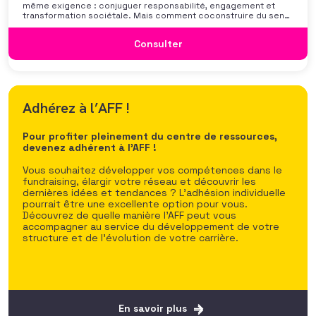
même exigence : conjuguer responsabilité, engagement et
transformation sociétale. Mais comment coconstruire du sens
entre ces deux mondes ? La responsabilité sociétale, qu’elle
soit portée par l’entreprise ou par l’organisation culturelle, peut
Consulter
devenir à la fois un levier de mécénat et un moteur
La Newsletter de l’AFF
Adhérez à l’AFF !
Pour ne manquer aucune actualité et rester au fait des
Pour profiter pleinement du centre de ressources,
dernières tendances du fundraising, inscrivez-vous
devenez adhérent à l’AFF !
gratuitement à la Newsletter bimensuelle de l’AFF. Vous
y trouverez :
Vous souhaitez développer vos compétences dans le
fundraising, élargir votre réseau et découvrir les
dernières idées et tendances ? L’adhésion individuelle
des interviews de fundraisers ou acteurs de
pourrait être une excellente option pour vous.
l’intérêt général qui partagent leurs expériences,
Découvrez de quelle manière l’AFF peut vous
vécu et vision du secteur,
accompagner au service du développement de votre
des articles sur l’actualité du fundraising et les
structure et de l’évolution de votre carrière.
dernières nouvelles à ne pas manquer
l’actualité de l’AFF avec toutes les ressources pour
monter en compétences.
En savoir plus
En savoir plus