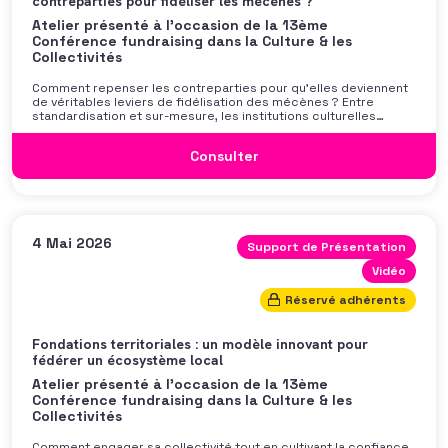
contreparties pour fidéliser les mécènes ?
Atelier présenté à l'occasion de la 13ème
Conférence fundraising dans la Culture & les
Collectivités
Comment repenser les contreparties pour qu’elles deviennent
de véritables leviers de fidélisation des mécènes ? Entre
standardisation et sur-mesure, les institutions culturelles
cherchent à construire des offres lisibles, cohérentes, et
profondément ancrées dans leur mission. Au-delà des besoins
Consulter
de financement, comment imaginer des formes de
reconnaissance qui prolongent véritablement le
4 Mai 2026
Support de Présentation
Vidéo
Réservé adhérents
Fondations territoriales : un modèle innovant pour
fédérer un écosystème local
Atelier présenté à l'occasion de la 13ème
Conférence fundraising dans la Culture & les
Collectivités
Comment engager sa collectivité tout en cultivant la confiance