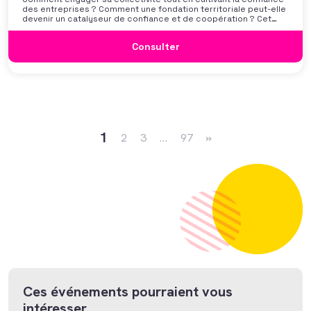
des entreprises ? Comment une fondation territoriale peut-elle
devenir un catalyseur de confiance et de coopération ? Cet
atelier propose de décrypter ce modèle émergent, qui permet
d’associer entreprises, collectivités et associations autour
Consulter
d’actions sociales créatrices de valeur pour le territoire.
Navigation dans les articles
1
2
3
…
97
»
Ces événements pourraient vous
intéresser