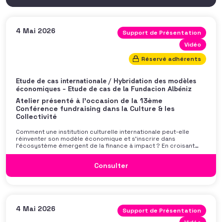
4 Mai 2026
Support de Présentation
Vidéo
Réservé adhérents
Etude de cas internationale / Hybridation des modèles
économiques – Etude de cas de la Fundacion Albéniz
Atelier présenté à l'occasion de la 13ème
Conférence fundraising dans la Culture & les
Collectivité
Comment une institution culturelle internationale peut-elle
réinventer son modèle économique et s’inscrire dans
l’écosystème émergent de la finance à impact ? En croisant
mécénat, business development et impact investing, la
Fundación Albéniz a transformé ses partenariats en
Consulter
collaborations innovantes, durables et impactantes. Cet atelier
propose un retour d’expérience concret, montrant
4 Mai 2026
Support de Présentation