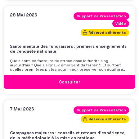
28 Mai 2026
Support de Présentation
Vidéo
Réservé adhérents
Santé mentale des fundraisers : premiers enseignements
de l’enquête nationale
Quels sont les facteurs de stress dans le fundraising
aujourd’hui ? Quels signaux émergent du terrain ? Et surtout,
quelles premières pistes pour mieux préserver son équilibre
professionnel ? L’AFF vous propose un webinaire pour découvrir
les premiers résultats de son enquête nationale et ouvrir la
Consulter
discussion autour des mécanismes
7 Mai 2026
Support de Présentation
Réservé adhérents
Campagnes majeures : conseils et retours d’expérience,
de la méthodologie à la mise en pratique