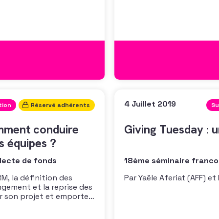
a notoriété, mais aussi
l’évolution des approches
pagnes. Elle se divise
et technologiques révolut
client des secteurs for pro
4 Juillet 2019
tion
Réservé adhérents
Su
omment conduire
Giving Tuesday : u
s équipes ?
lecte de fonds
18ème séminaire francop
M, la définition des
Par Yaële Aferiat (AFF) et
ngement et la reprise des
r son projet et emporter
ujets qui peuvent être
éthodologie