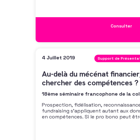
Consulter
4 Juillet 2019
Support de Présenta
Au-delà du mécénat financier
chercher des compétences ?
18ème séminaire francophone de la col
Prospection, fidélisation, reconnaissanc
fundraising s’appliquent autant aux don
en compétences. Si le pro bono peut êtr
construire une relation et déboucher sur 
il doit être intégré dans une logique pa
une contrepartie au don.