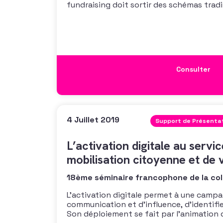
fundraising doit sortir des schémas tradi
consultant senior en fundraising et créa
brainstorming pour mettre en synergie l’i
groupe autour
Consulter
4 Juillet 2019
Support de Présenta
L’activation digitale au servic
mobilisation citoyenne et de
18ème séminaire francophone de la col
L’activation digitale permet à une campa
communication et d’influence, d’identifie
Son déploiement se fait par l’animation