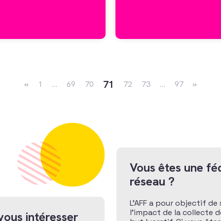
Navigation dans les articles
71
«
1
…
69
70
72
73
…
97
»
Vous êtes une féd
réseau ?
L’AFF a pour objectif de 
l’impact de la collecte 
vous intéresser