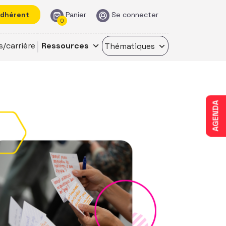
adhérent
Panier
Se connecter
0
s/carrière
Ressources
Thématiques
AGENDA