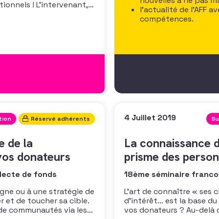
nouvelles à ne pas 
tionnels ! L’intervenant,
l’actualité de l’AFF 
tivité, vous propose un
compétences.
ntelligence collective du
4 Juillet 2019
tion
Réservé adhérents
Su
e de la
La connaissance d
 vos donateurs
prisme des person
lecte de fonds
18ème séminaire francop
gne ou à une stratégie de
L’art de connaître « ses cl
r et de toucher sa cible.
d’intérêt… est la base d
 de communautés via les
vos donateurs ? Au-delà 