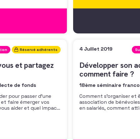
4 Juillet 2019
tion
Réservé adhérents
Su
 vous et partagez
Développer son ac
comment faire ?
lecte de fonds
18ème séminaire francop
der pour passer d’une
Comment s’organiser et êt
 et faire émerger vos
association de bénévoles 
 vous aider et quel impact
en salariés, comment atti
ourquoi est-ce essentiel
services ? Comment cordo
Comment soutenir chacun 
objectifs de