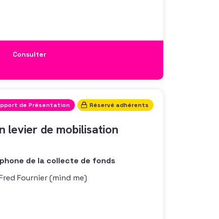
 psycho-sociologiques, digitales, data
ionnent la connaissance et la relation
fit. Et si on
Consulter
pport de Présentation
Réservé adhérents
n levier de mobilisation
hone de la collecte de fonds
 Fred Fournier (mind me)