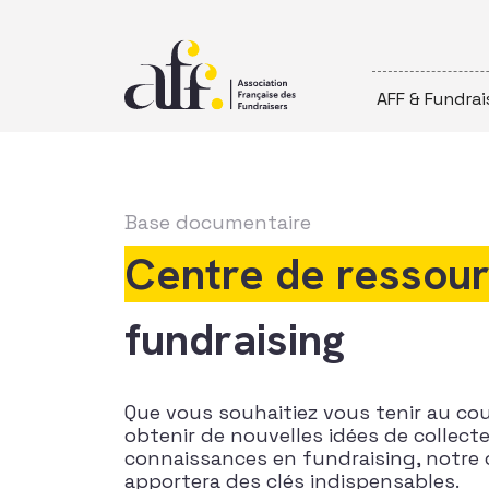
Passer au contenu
AFF & Fundrai
Base documentaire
Centre de ressou
fundraising
Que vous souhaitiez vous tenir au co
obtenir de nouvelles idées de collec
connaissances en fundraising, notre 
apportera des clés indispensables.