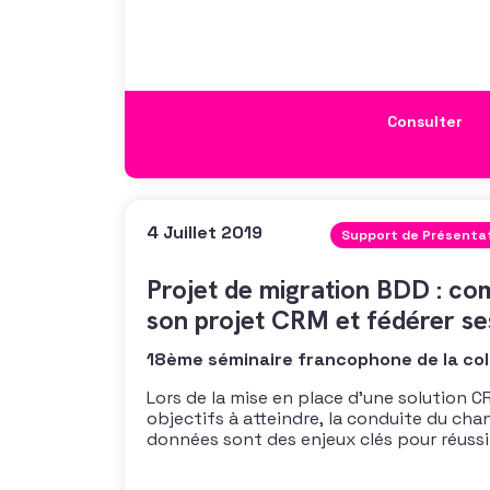
médias sociaux, pour créer ou accroître l
faciliter ou amplifier la visibilité des cam
Consulter
4 Juillet 2019
Support de Présenta
Projet de migration BDD : c
son projet CRM et fédérer se
18ème séminaire francophone de la col
Lors de la mise en place d’une solution CR
objectifs à atteindre, la conduite du cha
données sont des enjeux clés pour réussi
l’adhésion de tous les utilisateurs. Des s
appréhendés sereinement grâce à une m