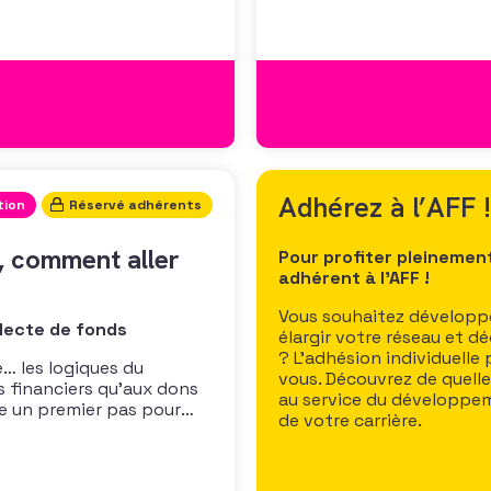
Adhérez à l’AFF !
tion
Réservé adhérents
, comment aller
Pour profiter pleinemen
adhérent à l’AFF !
Vous souhaitez développe
lecte de fonds
élargir votre réseau et d
? L’adhésion individuelle
e… les logiques du
vous. Découvrez de quell
s financiers qu’aux dons
au service du développem
e un premier pas pour
de votre carrière.
un partenariat financier,
rtenariale et non comme