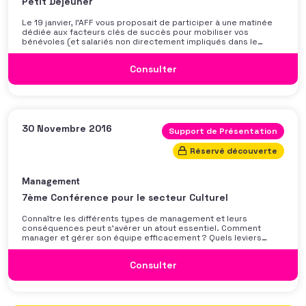
Petit Déjeuner
Le 19 janvier, l’AFF vous proposait de participer à une matinée
dédiée aux facteurs clés de succès pour mobiliser vos
bénévoles (et salariés non directement impliqués dans le
fundraising) sur la collecte de fonds. Cette matinée était
animée par Nadège Bonnisset, Responsable du Développement
Consulter
des partenariats et du mécénat chez Antenna.
30 Novembre 2016
Support de Présentation
Réservé découverte
Management
7ème Conférence pour le secteur Culturel
Connaître les différents types de management et leurs
conséquences peut s’avérer un atout essentiel. Comment
manager et gérer son équipe efficacement ? Quels leviers
trouver pour favoriser la cohésion de ses collaborateurs ?
Cette master class animée par Véronique Bouton, coach
Consulter
professionnelle, vous proposera méthodes et grands repères
pour vous