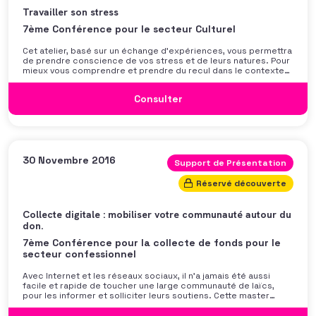
Travailler son stress
7ème Conférence pour le secteur Culturel
Cet atelier, basé sur un échange d’expériences, vous permettra
de prendre conscience de vos stress et de leurs natures. Pour
mieux vous comprendre et prendre du recul dans le contexte
dans lequel vous évoluez, Valérie Baugé, coach professionnel,
vous aidera à poser les bases d’un plan de bataille pour mieux
Consulter
30 Novembre 2016
Support de Présentation
Réservé découverte
Collecte digitale : mobiliser votre communauté autour du
don.
7ème Conférence pour la collecte de fonds pour le
secteur confessionnel
Avec Internet et les réseaux sociaux, il n’a jamais été aussi
facile et rapide de toucher une large communauté de laïcs,
pour les informer et solliciter leurs soutiens. Cette master
class abordera les leviers qu’il vous faut activer pour mobiliser
et développer la collecte sur le web de votre institution