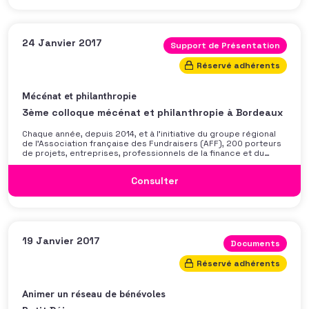
24 Janvier 2017
Support de Présentation
Réservé adhérents
Mécénat et philanthropie
3ème colloque mécénat et philanthropie à Bordeaux
Chaque année, depuis 2014, et à l’initiative du groupe régional
de l’Association française des Fundraisers (AFF), 200 porteurs
de projets, entreprises, professionnels de la finance et du
patrimoine se rencontrent à Bordeaux pour échanger et co-
construire les projets Mécénat et Philanthropie de demain.
Consulter
Le 24 janvier 2017, l’AFF Aquitaine vous a proposé d’explorer les
19 Janvier 2017
Documents
Réservé adhérents
Animer un réseau de bénévoles