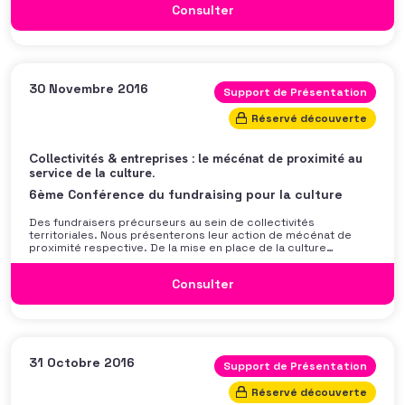
Consulter
religieuse ainsi
30 Novembre 2016
Support de Présentation
Réservé découverte
Collectivités & entreprises : le mécénat de proximité au
service de la culture.
6ème Conférence du fundraising pour la culture
Des fundraisers précurseurs au sein de collectivités
territoriales. Nous présenterons leur action de mécénat de
proximité respective. De la mise en place de la culture
fundraising, au développement d’un club d’entreprises locales,
leur retour d’expérience mettra en lumière les clés de succès
Consulter
d’une telle démarche. Olivier de la Blanchardière (Les
Dominicains
31 Octobre 2016
Support de Présentation
Réservé découverte