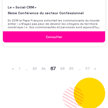
Le « Social-CRM »
8ème Conférence du secteur Confessionnel
En 2014 le Pape François exhortait les communicants du monde
entier : « N’ayez pas peur de devenir les citoyens du territoire
numérique ! ». Vos communautés et paroisses sont aujourd’hui
confrontées à des enjeux au croisement des problématiques
d’apostolat et de collecte. Comment répondre à ces besoins ?
Consulter
Comment exister sur ce « continent numérique »
Navigation dans les articles
87
«
1
…
85
86
88
89
…
97
»