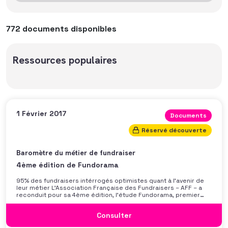
772 documents disponibles
Ressources populaires
1 Février 2017
Documents
Réservé découverte
Baromètre du métier de fundraiser
4ème édition de Fundorama
95% des fundraisers intérrogés optimistes quant à l’avenir de
leur métier L’Association Française des Fundraisers – AFF – a
reconduit pour sa 4ème édition, l’étude Fundorama, premier
observatoire français des métiers du fundraising. Menée en juin
2016 auprès de 270 professionnels du développement des
Consulter
ressources et du mécénat, cette enquête