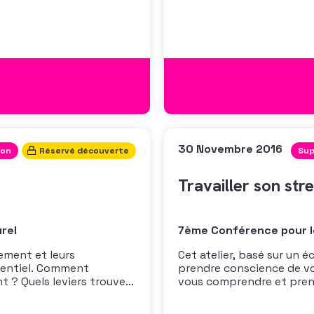
our échanger et co-
collecte de fonds. Cette
thropie de demain. Le 24
Bonnisset, Responsable 
sé d’explorer les
du mécénat chez Antenn
30 Novembre 2016
ion
Réservé découverte
Sup
Travailler son str
rel
7ème Conférence pour l
ement et leurs
Cet atelier, basé sur un 
sentiel. Comment
prendre conscience de vos
 ? Quels leviers trouver
vous comprendre et prend
orateurs ? Cette master
vous évoluez, Valérie Bau
h professionnelle, vous
poser les bases d’un plan