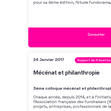
pour sa 4ème édition, l’étude Fundorama
français des métiers du fundraising. Men
270 professionnels du développement de
mécénat, cette enquête
Consulter
24 Janvier 2017
Support de Présenta
Mécénat et philanthropie
3ème colloque mécénat et philanthrop
Chaque année, depuis 2014, et à l’initiat
l’Association française des Fundraisers (
projets, entreprises, professionnels de l