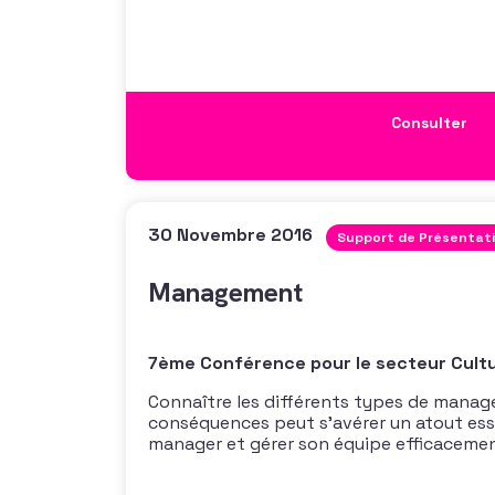
patrimoine se rencontrent à Bordeaux p
construire les projets Mécénat et Philan
janvier 2017, l’AFF Aquitaine vous a propo
Consulter
30 Novembre 2016
Support de Présentat
Management
7ème Conférence pour le secteur Cultu
Connaître les différents types de manag
conséquences peut s’avérer un atout es
manager et gérer son équipe efficacement
pour favoriser la cohésion de ses collab
class animée par Véronique Bouton, coac