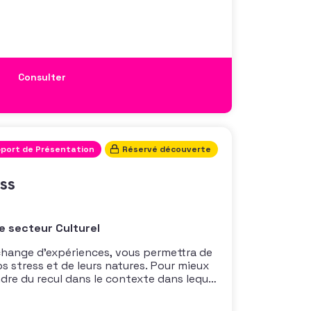
 matinée était animée par Nadège
du Développement des partenariats et
a.
Consulter
port de Présentation
Réservé découverte
ess
e secteur Culturel
échange d’expériences, vous permettra de
 stress et de leurs natures. Pour mieux
re du recul dans le contexte dans lequel
gé, coach professionnel, vous aidera à
 de bataille pour mieux