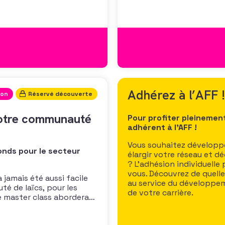
pour vous
Adhérez à l’AFF !
ion
Réservé découverte
 votre communauté
Pour profiter pleinemen
adhérent à l’AFF !
Vous souhaitez développe
onds pour le secteur
élargir votre réseau et d
? L’adhésion individuelle
vous. Découvrez de quell
a jamais été aussi facile
au service du développem
é de laïcs, pour les
de votre carrière.
te master class abordera
biliser et développer la
ligieuse ainsi