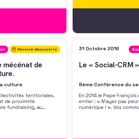
31 Octobre 2016
ion
Réservé découverte
Sup
le mécénat de
Le « Social-CRM »
ture.
a culture
8ème Conférence du se
lectivités territoriales.
En 2014 le Pape Françoi
t de proximité
entier : « N’ayez pas peur
ure fundraising, au
numérique ! ». Vos commu
cales, leur retour
confrontées à des enjeu
 succès d’une telle
d’apostolat et de collec
s Dominicains
Comment exister sur ce 