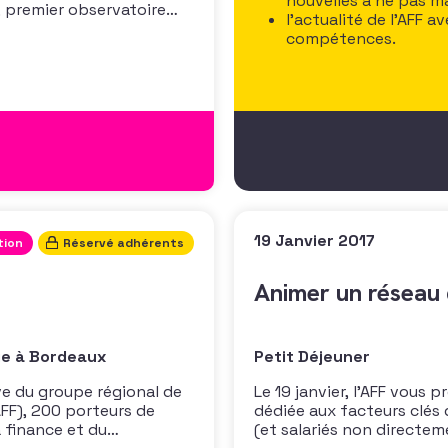
nouvelles à ne pas 
, premier observatoire
l’actualité de l’AFF 
ée en juin 2016 auprès de
compétences.
s ressources et du
19 Janvier 2017
tion
Réservé adhérents
Animer un réseau
ie à Bordeaux
Petit Déjeuner
ive du groupe régional de
Le 19 janvier, l’AFF vous 
AFF), 200 porteurs de
dédiée aux facteurs clés
a finance et du
(et salariés non directem