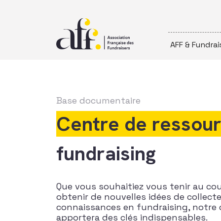
Passer au contenu
AFF & Fundrai
Base documentaire
Centre de ressou
fundraising
Que vous souhaitiez vous tenir au co
obtenir de nouvelles idées de collec
connaissances en fundraising, notre 
apportera des clés indispensables.