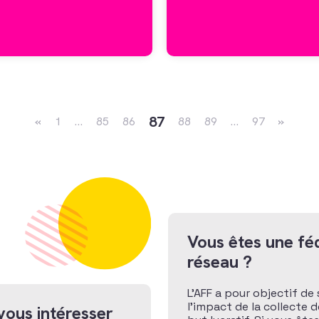
Navigation dans les articles
87
«
1
…
85
86
88
89
…
97
»
Vous êtes une féd
réseau ?
L’AFF a pour objectif de 
l’impact de la collecte 
vous intéresser