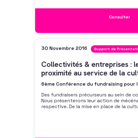
Consulter
30 Novembre 2016
Support de Présentat
Collectivités & entreprises : 
proximité au service de la cul
6ème Conférence du fundraising pour l
Des fundraisers précurseurs au sein de col
Nous présenterons leur action de mécéna
respective. De la mise en place de la cult
développement d’un club d’entreprises lo
d’expérience mettra en lumière les clés de
démarche. Olivier de la Blanchardière (Le