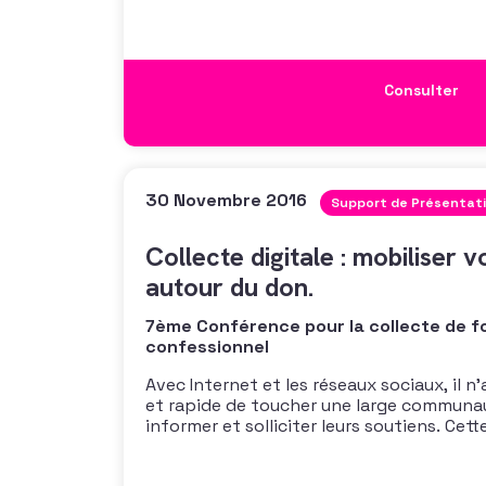
proposera méthodes et grands repères 
Consulter
30 Novembre 2016
Support de Présentat
Collecte digitale : mobiliser
autour du don.
7ème Conférence pour la collecte de f
confessionnel
Avec Internet et les réseaux sociaux, il n’
et rapide de toucher une large communaut
informer et solliciter leurs soutiens. Cet
les leviers qu’il vous faut activer pour mo
collecte sur le web de votre institution re