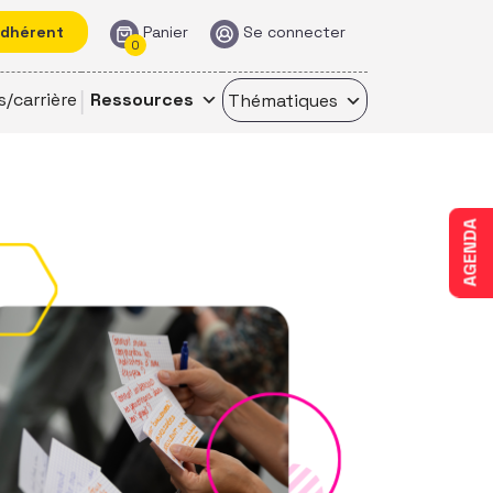
adhérent
Panier
Se connecter
0
s/carrière
Ressources
Thématiques
AGENDA