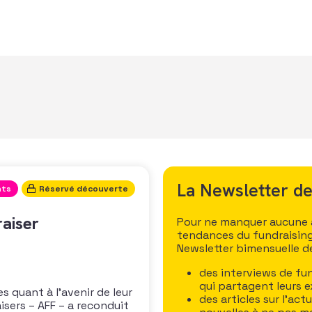
La Newsletter de
ts
Réservé découverte
aiser
Pour ne manquer aucune ac
tendances du fundraising
Newsletter bimensuelle de 
des interviews de fun
qui partagent leurs e
 quant à l’avenir de leur
des articles sur l’act
isers – AFF – a reconduit