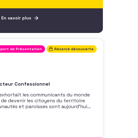
En savoir plus
port de Présentation
Réservé découverte
cteur Confessionnel
s exhortait les communicants du monde
 de devenir les citoyens du territoire
nautés et paroisses sont aujourd’hui
x au croisement des problématiques
te. Comment répondre à ces besoins ?
« continent numérique »