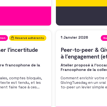
1 Janvier 2026
tion
Réservé adhérents
Su
er l’incertitude
Peer-to-peer & Gi
à l’engagement (et
ire francophone de la
Atelier proposé à l'occa
Francophone de la colle
cales, comptes bloqués,
Comment enrichir votre m
texte est tendu, et les
GivingTuesday en un vrai
ent faire face à ces
to-peer un levier simple 
téger, et continuer à
soutiens ? Frédéric Fourn
atif, inspiré de
Simon Romain (iRaiser) p
e de
pour réussir vos campag