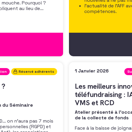
nouvelles à ne pas 
re mouche. Pourquoi ?
l’actualité de l’AFF 
pliquent au lieu de
compétences.
’activité plutôt qu’à des
rez comment capter
1 Janvier 2026
tion
Réservé adhérents
Su
s ?
Les meilleurs inn
téléfundraising : 
VMS et RCD
n du Séminaire
Atelier présenté à l'o
de la collecte de fonds
D… on n’aura pas 7 mois
 personnelles (RGPD) et
Face à la baisse de joigna