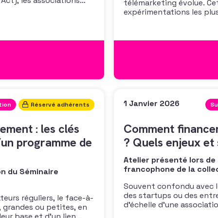
Act), les associations
télémarketing évolue. Cet
ns précédent des
expérimentations les plus
vous propose
découvrir l’utilisation d
d’explorer les promesses
bientôt d’afficher le logo
1 Janvier 2026
tion
Réservé adhérents
Su
ement : les clés
Comment financer
d’un programme de
? Quels enjeux et 
Atelier présenté lors de
francophone de la colle
on du Séminaire
Souvent confondu avec l
des startups ou des entr
eurs réguliers, le face-à-
d’échelle d’une associatio
, grandes ou petites, en
ajustée à ses valeurs et à
leur base et d’un lien