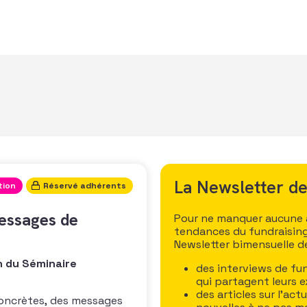
La Newsletter de
tion
Réservé adhérents
essages de
Pour ne manquer aucune ac
tendances du fundraising
Newsletter bimensuelle de 
n du Séminaire
des interviews de fun
qui partagent leurs e
des articles sur l’act
concrètes, des messages