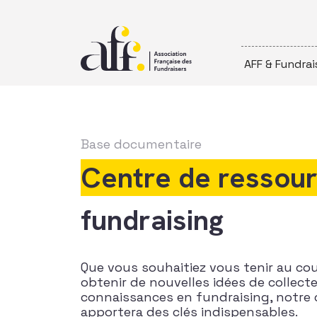
Passer au contenu
AFF & Fundrai
Base documentaire
Centre de ressou
fundraising
Que vous souhaitiez vous tenir au co
obtenir de nouvelles idées de collec
connaissances en fundraising, notre 
apportera des clés indispensables.