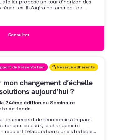
 atelier propose un tour d’horizon des
 récentes. Il s’agira notamment de
es messages vocaux personnalisés (VMS),
 de la technologie RCD qui permettra
Consulter
pport de Présentation
Réservé adhérents
 mon changement d’échelle
solutions aujourd’hui ?
 la 24ème édition du Séminaire
cte de fonds
e financement de l’économie à impact
epreneurs sociaux, le changement
n requiert l’élaboration d’une stratégie
 ses enjeux. Il ne s’agit pas seulement