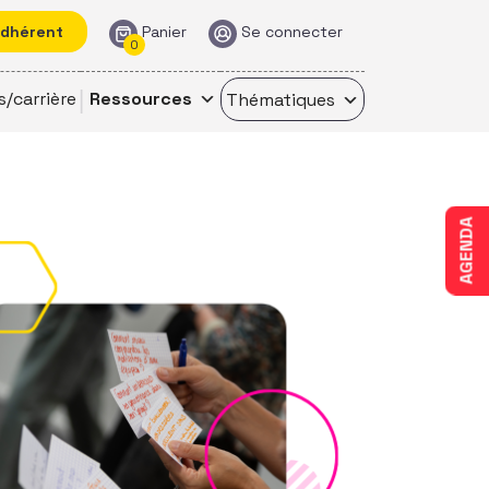
adhérent
Panier
Se connecter
0
s/carrière
Ressources
Thématiques
AGENDA