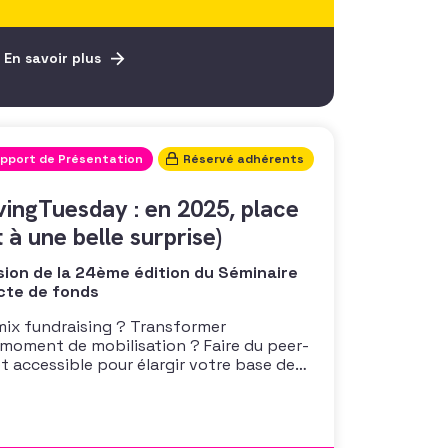
En savoir plus
pport de Présentation
Réservé adhérents
vingTuesday : en 2025, place
 à une belle surprise)
sion de la 24ème édition du Séminaire
cte de fonds
ix fundraising ? Transformer
 moment de mobilisation ? Faire du peer-
et accessible pour élargir votre base de
ier (Mind Me / GivingTuesday France) et
artageront les stratégies gagnantes
nes 2025