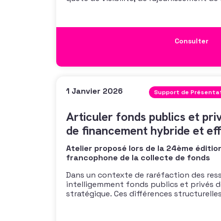
direct avec le public. Mais sa réussite d
pensée, d’une organisation rigoureuse et
Consulter
1 Janvier 2026
Support de Présenta
Articuler fonds publics et pri
de financement hybride et ef
Atelier proposé lors de la 24ème éditio
francophone de la collecte de fonds
Dans un contexte de raréfaction des ress
intelligemment fonds publics et privés d
stratégique. Ces différences structurelle
financements – temporalités, exigences
devenir une force. À partir du cas d’Articl