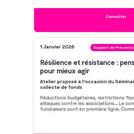
stratégie de levée de fonds
Consulter
1 Janvier 2026
Support de Présenta
Résilience et résistance : pens
pour mieux agir
Atelier proposé à l'occasion du Sémina
collecte de fonds
Réductions budgétaires, restrictions fis
attaques contre les associations… Le con
fundraisers sont en première ligne. Comm
incertitudes ? Comment anticiper, se pro
avancer malgré tout ? Cet atelier particip
l’expérience d’Amnesty, propose un cadr