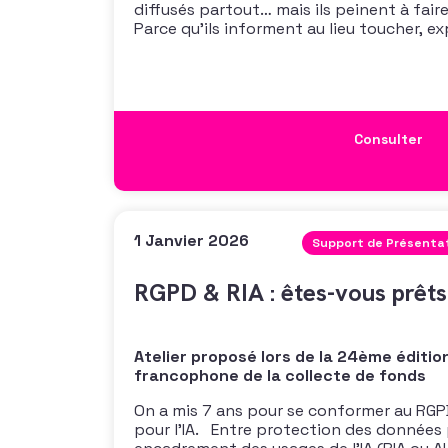
diffusés partout… mais ils peinent à fai
Parce qu’ils informent au lieu toucher, ex
d’émouvoir, ressemblent à des rapports d
récits vivants. Dans cet atelier, découv
l’attention et déclencher l’action
Consulter
1 Janvier 2026
Support de Présenta
RGPD & RIA : êtes-vous prêt
Atelier proposé lors de la 24ème éditio
francophone de la collecte de fonds
On a mis 7 ans pour se conformer au RGP
pour l’IA. Entre protection des données