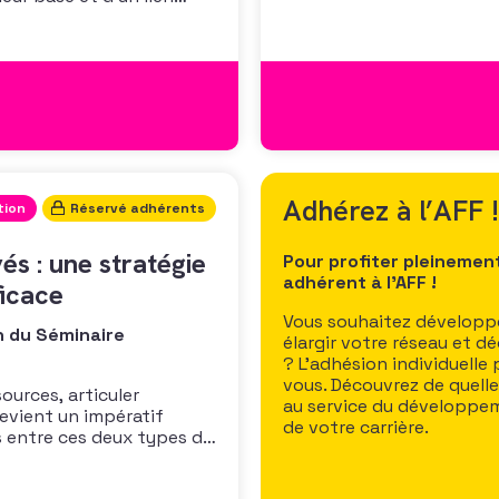
d’attirer des fonds, mais 
épend d’une stratégie bien
financière durable et sou
 d’un pilotage au
Adhérez à l’AFF !
tion
Réservé adhérents
vés : une stratégie
Pour profiter pleinemen
adhérent à l’AFF !
ficace
Vous souhaitez développe
n du Séminaire
élargir votre réseau et d
? L’adhésion individuelle
vous. Découvrez de quell
ources, articuler
au service du développem
evient un impératif
de votre carrière.
s entre ces deux types de
, langage – peuvent
e 1, qui a construit une