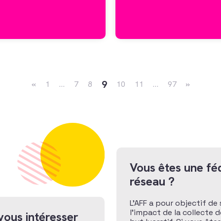
Navigation dans les articles
9
«
1
…
7
8
10
11
…
97
»
Vous êtes une féd
réseau ?
L’AFF a pour objectif de 
l’impact de la collecte 
vous intéresser