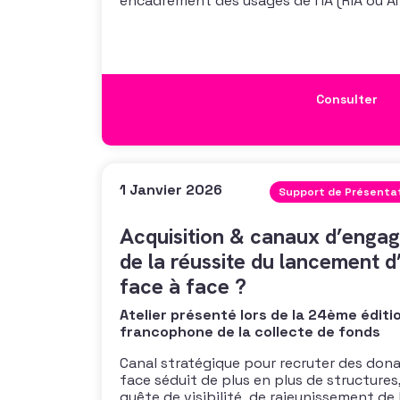
encadrement des usages de l’IA (RIA ou AI 
doivent faire face à une accélération sa
obligations réglementaires. Cet atelier 
Consulter
1 Janvier 2026
Support de Présenta
Acquisition & canaux d’engag
de la réussite du lancement 
face à face ?
Atelier présenté lors de la 24ème éditi
francophone de la collecte de fonds
Canal stratégique pour recruter des donat
face séduit de plus en plus de structures
quête de visibilité, de rajeunissement de 