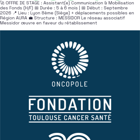
🚀 OFFRE DE STAGE : Assistant(e) Communication & Mobilisation
des Fonds (H/F) 📅 Durée : 5 à 6 mois | 📅 Début : Septembre
2026 📍 Lieu : Lyon 8ème (Siège) + déplacements possibles en
Région AURA 💼 Structure : MESSIDOR Le réseau associatif
Messidor œuvre en faveur du rétablissement