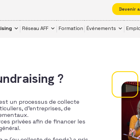
Devenir 
ising
Réseau AFF
Formation
Événements
Emplo
undraising ?
 est un processus de collecte
culiers, d’entreprises, de
nementaux.
ces privées afin de financer les
général.
g » (ou collecte de fonds) a pris