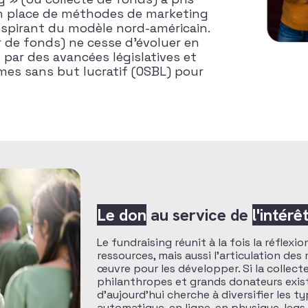
en place de méthodes de marketing
inspirant du modèle nord-américain.
r de fonds) ne cesse d’évoluer en
 par des avancées législatives et
es sans but lucratif (OSBL) pour
Le don
au service de
l'intérê
Le fundraising réunit à la fois la réflexi
ressources, mais aussi l’articulation de
œuvre pour les développer. Si la collec
philanthropes et grands donateurs exist
d’aujourd’hui cherche à diversifier les 
automatique, en ligne, en physique, legs