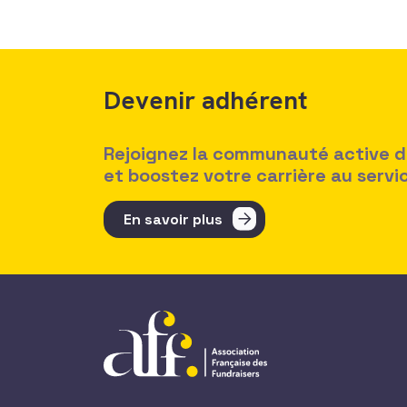
Devenir adhérent
Rejoignez la communauté active des
et boostez votre carrière au serv
En savoir plus