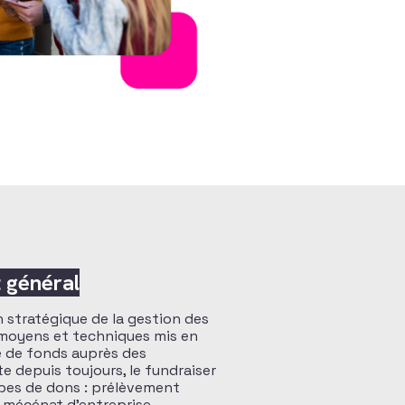
t général
on stratégique de la gestion des
s moyens et techniques mis en
te de fonds auprès des
e depuis toujours, le fundraiser
types de dons : prélèvement
, mécénat d’entreprise,