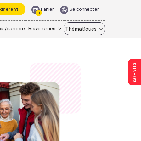
adhérent
Panier
Se connecter
0
is/carrière
Ressources
Thématiques
AGENDA