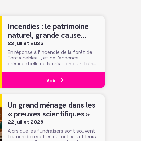
Incendies : le patrimoine
naturel, grande cause
nationale ?
22 juillet 2026
En réponse à l’incendie de la forêt de
Fontainebleau, et de l’annonce
présidentielle de la création d’un très
« Notre-Damien » guichet unique de
collecte, plus de 700 000 euros ont été
Voir
mobilisés en moins d’une semaine par la
Fondation du Patrimoine. Alors que
d’autres collectes, par l’ONF ou des
particuliers, volent au
Un grand ménage dans les
« preuves scientifiques »
d’efficacité des méthodes
22 juillet 2026
et tactiques de collecte…
Alors que les fundraisers sont souvent
friands de recettes qui ont « fait leurs