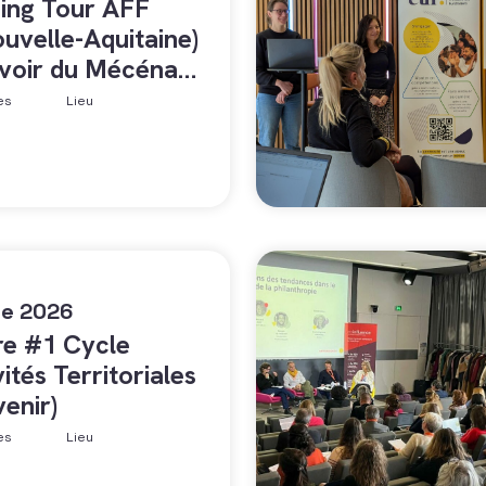
sing Tour AFF
uvelle-Aquitaine)
uvoir du Mécénat
mité !
es
Lieu
re 2026
re #1 Cycle
vités Territoriales
venir)
es
Lieu