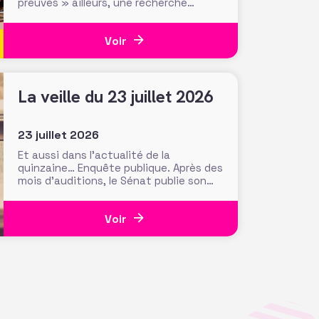
preuves » ailleurs, une recherche
menée par le Center for Philanthropic
Studies de l’université VU d’Amsterdam
Voir
pose une question cruciale : la
recherche académique sur la
générosité apporte-t-elle des preuves
solides pour nourrir les stratégies de
La veille du 23 juillet 2026
23 juillet 2026
Et aussi dans l’actualité de la
quinzaine… Enquête publique. Après des
mois d’auditions, le Sénat publie son
rapport sur les financements privés des
associations et fondations qui
Voir
s’interroge sur leur influence
croissante dans les domaines de
l’intérêt général. Fonds de dotation
dormants, fondations abritées,
prévention des conflits d’intérêt et
définition