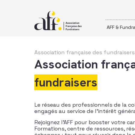
Passer au contenu
AFF & Fundra
Association française des fundraisers 
Association franç
fundraisers
Le réseau des professionnels de la c
engagés au service de l’intérêt généra
Rejoignez l’AFF pour booster votre car
Formations, centre de ressources, ré
échanges : tout pour réussir dans la 