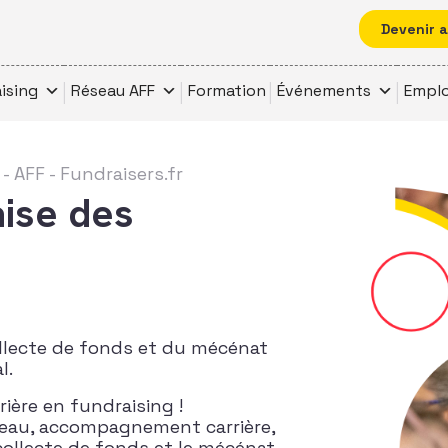
Devenir 
ising
Réseau AFF
Formation
Événements
Emplo
- AFF - Fundraisers.fr
aise des
ollecte de fonds et du mécénat
l.
rière en fundraising !
seau, accompagnement carrière,
collecte de fonds et le mécénat.