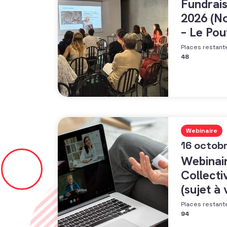
Fundrai
2026 (No
– Le Po
de Proxi
Places restant
48
Webinaire
16 octob
Webinai
Collecti
(sujet à 
Places restant
94