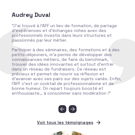
Audrey Duval
"J’ai trouvé à l’AFF un lieu de formation, de partage
“
d’expériences et d’échanges riches avec des
g
professionnels investis dans leurs structures et
p
passionnés par leur métier.
o
b
Participer à des séminaires, des formations et à des
h
petits-déjeuners, m’a permis de développer des
connaissances métiers, de faire du benchmark,
trouver des idées innovantes et surtout d’entrer
u
dans un réseau de fundraisers. Ce réseau est
e
précieux et permet de nourrir sa réflexion et
nt
d’avancer avec ses pairs sur des sujets variés. Enfin,
un
l’AFF c’est un cocktail de professionnalisme et de
bonne humeur. On repart toujours boosté et
enthousiaste… à consommer sans modération !"
Voir tous les témoignages