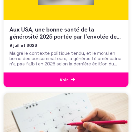
Aux USA, une bonne santé de la
générosité 2025 portée par l’envolée des
legs et les hauts patrimoines
9 juillet 2026
Malgré le contexte politique tendu, et le moral en
berne des consommateurs, la générosité américaine
n’a pas faibli en 2025 selon la dernière édition du
rapport « Giving USA ». Mieux, elle croît notablement
de 5,7% (hausse de 3% corrigée de l’inflation), pour
passer le cap des 600 milliards de dollars donnés.
Voir