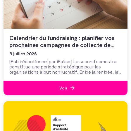
Calendrier du fundraising : planifier vos
prochaines campagnes de collecte de
dons
8 juillet 2026
[Publirédactionnel par iRaiser] Le second semestre
constitue une période stratégique pour les
organisations à but non lucratif. Entre la rentrée, les
temps forts de mobilisation et les campagnes de fin
d’année, il concentre de nombreuses opportunités
de collecte de dons. Dans un contexte où les
Voir
donateurs sont plus sollicités et