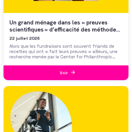
Un grand ménage dans les « preuves
scientifiques » d’efficacité des méthodes
et tactiques de collecte…
22 juillet 2026
Alors que les fundraisers sont souvent friands de
recettes qui ont « fait leurs preuves » ailleurs, une
recherche menée par le Center for Philanthropic
Studies de l’université VU d’Amsterdam pose une
question cruciale : la recherche académique sur la
générosité apporte-t-elle des preuves solides pour
Voir
nourrir les stratégies de