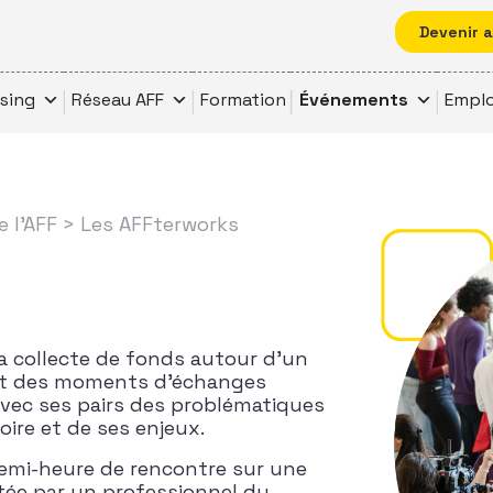
Devenir 
ising
Réseau AFF
Formation
Événements
Emplo
 l’AFF
> Les AFFterworks
a collecte de fonds autour d’un
out des moments d’échanges
avec ses pairs des problématiques
ire et de ses enjeux.
emi-heure de rencontre sur une
tée par un professionnel du