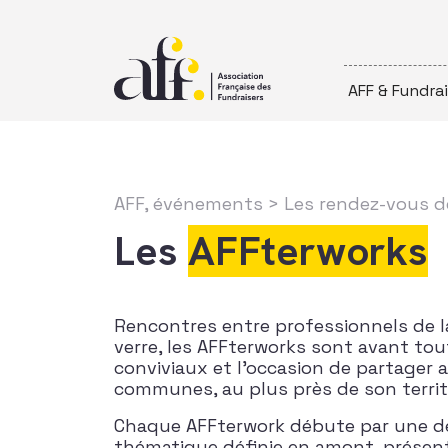
Passer au contenu
AFF & Fundra
AFF, événements
>
Les rendez-vous de
Les
AFFterworks
Rencontres entre professionnels de l
verre, les AFFterworks sont avant t
conviviaux et l’occasion de partager 
communes, au plus près de son territo
Chaque AFFterwork débute par une d
thématique définie en amont, présen