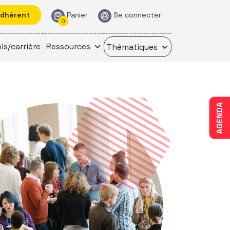
adhérent
Panier
Se connecter
0
is/carrière
Ressources
Thématiques
AGENDA