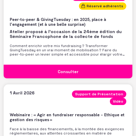
Réservé adhérents
Peer-to-peer & GivingTuesday : en 2025, place à
l’engagement (et à une belle surprise)
Atelier proposé à l'occasion de la 24ème édition du
Séminaire Francophone de la collecte de fonds
Comment enrichir votre mix fundraising ? Transformer
GivingTuesday en un vrai moment de mobilisation ? Faire du
peer-to-peer un levier simple et accessible pour élargir votre
base de soutiens ? Frédéric Fournier (Mind Me / GivingTuesday
France) et Simon Romain (iRaiser) partageront les stratégies
gagnantes pour réussir vos campagnes 2025
Consulter
1 Avril 2026
Support de Présentation
Vidéo
Webinaire : « Agir en fundraiser responsable – Ethique et
gestion des risques »
Face à la baisse des financements, à la montée des exigences
réglementaires, aux attentes croissantes en matière de