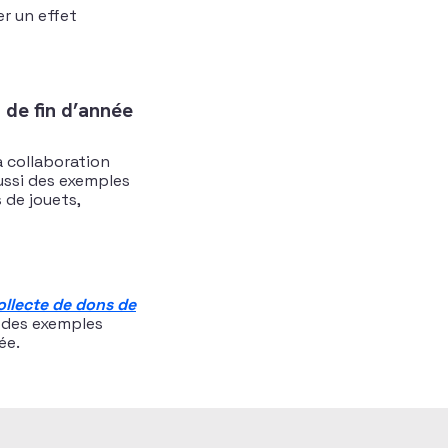
r un effet
 de fin d’année
a collaboration
aussi des exemples
s de jouets,
ollecte de dons de
t des exemples
ée.