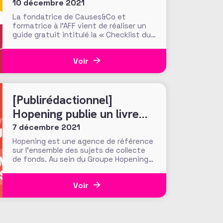
fondatrice de Causes &
10 décembre 2021
Co
La fondatrice de Causes&Co et
formatrice à l’AFF vient de réaliser un
guide gratuit intitulé la « Checklist du
Fundraiser » destiné à tous les
professionnels de la collecte de fonds,
Voir
qu’ils soient novices ou confirmés du
secteur de l’intérêt général. Pourquoi
avez-vous créé ce guide et à qui est-il
destiné ?
[Publirédactionnel]
Hopening publie un livre
blanc sur « LES
7 décembre 2021
FORMULAIRES DE DON »
Hopening est une agence de référence
sur l’ensemble des sujets de collecte
de fonds. Au sein du Groupe Hopening
et de ses différentes entités, nous
avons pour vocation de combiner
Voir
l’ensemble des expertises afin
d’apporter des solutions de fundraising
en conseil, création, data et bien
entendu, en digital. Le digital