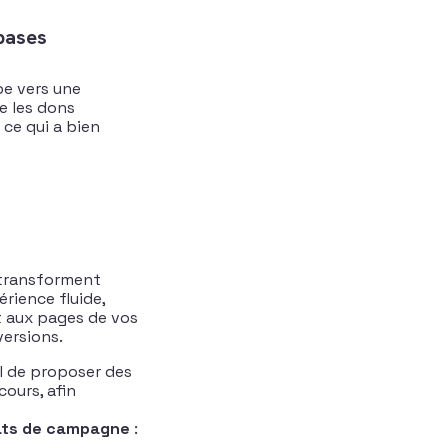
bases
pe vers une
ue les dons
 ce qui a bien
s transforment
rience fluide,
t aux pages de vos
versions.
el de proposer des
ours, afin
ts de campagne
: