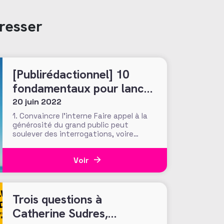
resser
[Publirédactionnel] 10
fondamentaux pour lancer
sa collecte !
20 juin 2022
1. Convaincre l’interne Faire appel à la
générosité du grand public peut
soulever des interrogations, voire
même des réticences dans le rang des
salariés, au sein de votre conseil
Voir
d’administration ou auprès de vos
bénévoles. Il est donc essentiel de
présenter largement la démarche, son
fondement, ses objectifs pour lever
Trois questions à
Catherine Sudres,