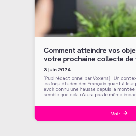
Comment atteindre vos objec
votre prochaine collecte de
3 juin 2024
[Publirédactionnel par Voxens] Un contex
les inquiétudes des Français quant à leur
avoir connu une hausse depuis la montée en
semble que cela n’aura pas le même impact
dons qu’ils feront en 2024. En
Voir