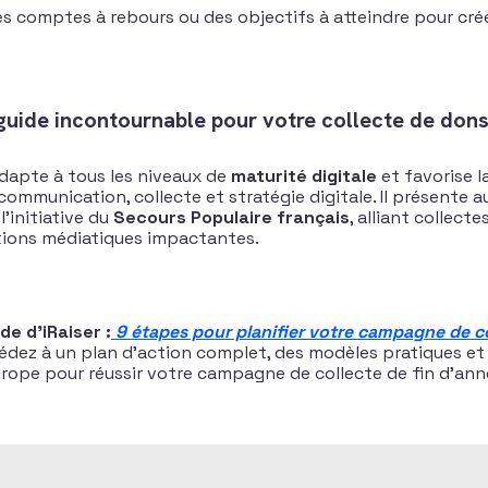
s comptes à rebours ou des objectifs à atteindre pour crée
guide incontournable pour votre collecte de dons
adapte à tous les niveaux de
maturité digitale
et favorise l
communication, collecte et stratégie digitale. Il présente 
’initiative du
Secours Populaire français
, alliant collecte
ions médiatiques impactantes.
de d’iRaiser :
9 étapes pour planifier votre campagne de c
cédez à un plan d’action complet, des modèles pratiques e
urope pour réussir votre campagne de collecte de fin d’ann