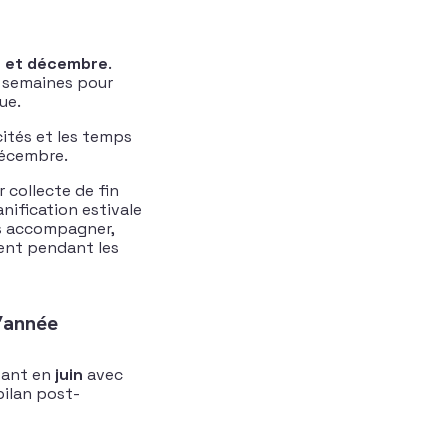
e et décembre
.
s semaines pour
ue.
cités et les temps
décembre.
r collecte de fin
lanification estivale
us accompagner,
ent pendant les
d’année
tant en
juin
avec
bilan post-