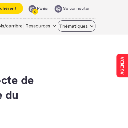
adhérent
Panier
Se connecter
0
is/carrière
Ressources
Thématiques
AGENDA
ecte de
e du