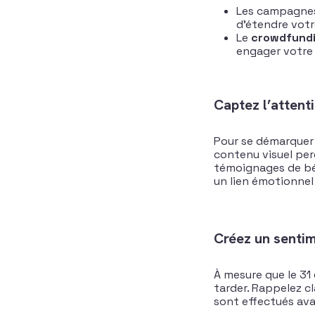
Les campagn
d’étendre votr
Le
crowdfund
engager votr
Captez l’attent
Pour se démarquer 
contenu visuel pe
témoignages de bén
un lien émotionnel 
Créez un sentim
À mesure que le 31
tarder. Rappelez c
sont effectués avan