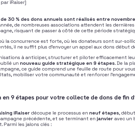
par iRaiser]
 de 30 % des dons annuels sont réalisés entre novembr
année, de nombreuses associations attendent les dernière
agne, risquant de passer à côté de cette période stratégiq
ù la concurrence est forte, où les donateurs sont sur-solli
ntés, il ne suffit plus d’envoyer un appel aux dons début 
nisations à anticiper, structurer et piloter efficacement leu
ublié un
nouveau guide stratégique en 9 étapes
. De la p
campagne, ce guide comprend une feuille de route pour vo
ltats, mobiliser votre communauté et renforcer l’engagem
n en 9 étapes pour votre collecte de dons de fin 
ising iRaiser
découpe le processus en
neuf étapes
, débu
 campagne précédente, et se terminant en
janvier
avec un 
Parmi les jalons clés :