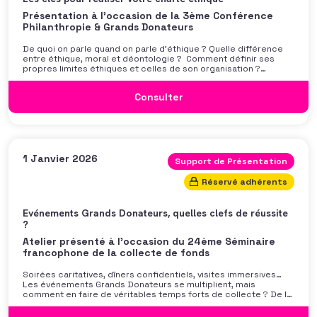
Présentation à l'occasion de la 3ème Conférence
Philanthropie & Grands Donateurs
De quoi on parle quand on parle d’éthique ? Quelle différence
entre éthique, moral et déontologie ? Comment définir ses
propres limites éthiques et celles de son organisation ?
Comment travailler avec sa gouvernance et sa direction
générale à l’élaboration d’une charte pertinente pour sa
Consulter
structure ? Est-ce qu’une black-list suffit ? Dans cet atelier
interactif, l’intervenante vous invitera à réfléchir à la notion
d’éthique et vous donnera les clés pour que vous puissiez
réaliser à l’issue de cette session votre propre charte éthique.
Une intervention de Marianne Maillot (Vision Philanthropique)
dans le cadre de la Conférence Grands Donateurs &
Philanthropie 2024. […]
1 Janvier 2026
Support de Présentation
Réservé adhérents
Evénements Grands Donateurs, quelles clefs de réussite
?
Atelier présenté à l'occasion du 24ème Séminaire
francophone de la collecte de fonds
Soirées caritatives, dîners confidentiels, visites immersives…
Les événements Grands Donateurs se multiplient, mais
comment en faire de véritables temps forts de collecte ? De la
stratégie d’invitation à la scénographie, du rôle des
ambassadeurs au bon moment pour solliciter, cet atelier vous