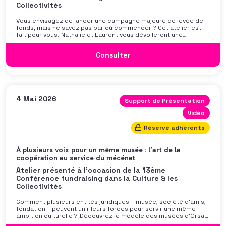
Collectivités
Vous envisagez de lancer une campagne majeure de levée de
fonds, mais ne savez pas par où commencer ? Cet atelier est
fait pour vous. Nathalie et Laurent vous dévoileront une
méthodologie éprouvée et les clés stratégiques pour réussir
votre campagne de développement, de la première idée à la
Consulter
concrétisation des dons. Vous apprendrez à structurer une
démarche efficace : définir des objectifs ambitieux mais
réalistes, investir dans une équipe, élaborer des stratégies
adaptées à vos cibles, mobiliser et coordonner vos parties
prenantes, et instaurer une dynamique collective durable. Un
atelier concret, riche en retours d’expérience, pour vous aider
à […]
4 Mai 2026
Support de Présentation
Vidéo
Réservé adhérents
À plusieurs voix pour un même musée : l’art de la
coopération au service du mécénat
Atelier présenté à l'occasion de la 13ème
Conférence fundraising dans la Culture & les
Collectivités
Comment plusieurs entités juridiques – musée, société d’amis,
fondation – peuvent unir leurs forces pour servir une même
ambition culturelle ? Découvrez le modèle des musées d’Orsay
et de l’Orangerie, où la coopération stratégique entre