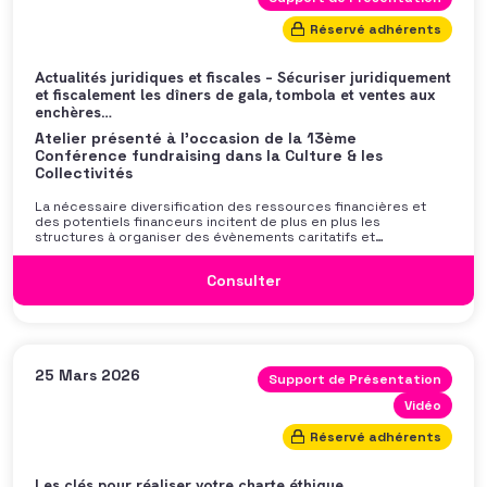
Réservé adhérents
Actualités juridiques et fiscales – Sécuriser juridiquement
et fiscalement les dîners de gala, tombola et ventes aux
enchères…
Atelier présenté à l'occasion de la 13ème
Conférence fundraising dans la Culture & les
Collectivités
La nécessaire diversification des ressources financières et
des potentiels financeurs incitent de plus en plus les
structures à organiser des évènements caritatifs et
notamment des dîners de gala, des tombolas ou aux ventes aux
enchères. Si l’idée d’inciter à la générosité des personnes
Consulter
présentes est louable, le cadre juridique et surtout fiscal doit
bien être maîtrisé afin d’éviter que l’opération ne puisse être
requalifiée et soit finalement plus couteuse que rémunératrice.
Les intervenants vous rappelleront le cadre parfois flou de ces
opérations et illustreront les bonnes pratiques en la matière.
Avec Léa Morgant (Ministère de la Culture) et Wilfried Meynet
[…]
25 Mars 2026
Support de Présentation
Vidéo
Réservé adhérents
Les clés pour réaliser votre charte éthique