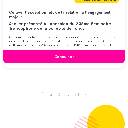
Cultiver l’exceptionnel : de la relation à l’engagement
majeur
Atelier présenté à l'occasion du 24ème Séminaire
francophone de la collecte de fonds
Comment cultive-t-on, sur plusieurs années, une relation avec
un grand donateur jusqu’à obtenir un engagement de 500
millions de dollars ? À partir du cas d’UNICEF international et
d’un don exceptionnel reçu, cet atelier propose de plonger
dans les coulisses de cette démarche de long terme : récit
Consulter
d’une relation, méthodes de cultivation, leviers
déclencheurs. Venez découvrir cette histoire singulière et vous
interroger collectivement sur la place et le poids à venir des
philanthropes dans le financement de l’intérêt général. Avec
Marie-Charlotte Brun (Unicef) SAUF MENTION CONTRAIRE,
TOUTES LES INFORMATIONS DE LA PRESENTATION ET DE LA VIDEO
Navigation dans les articles
SONT LA PROPRIÉTÉ DE […]
1
2
3
…
11
»