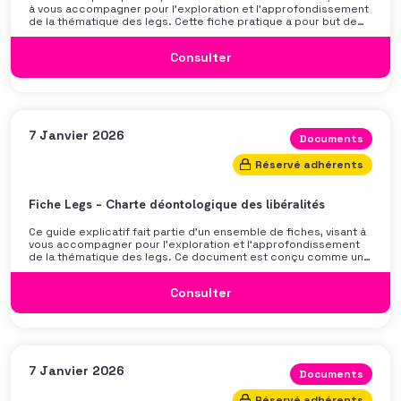
à vous accompagner pour l’exploration et l’approfondissement
de la thématique des legs. Cette fiche pratique a pour but de
vous donner des repères clairs et des conseils concrets pour
démarrer, structurer et promouvoir une stratégie legs efficace.
Consulter
Pas de jargon compliqué : juste des outils, des exemples et des
bonnes pratiques pour se lancer en toute confiance.
7 Janvier 2026
Documents
Réservé adhérents
Fiche Legs – Charte déontologique des libéralités
Ce guide explicatif fait partie d’un ensemble de fiches, visant à
vous accompagner pour l’exploration et l’approfondissement
de la thématique des legs. Ce document est conçu comme un
guide pour vous permettre de créer votre propre charte
déontologique des libéralités. Il est articulé en plusieurs
Consulter
parties expliquées et plus ou moins essentielles (rouge >
indispensable, vert > important, bleu > facultatif).
7 Janvier 2026
Documents
Réservé adhérents