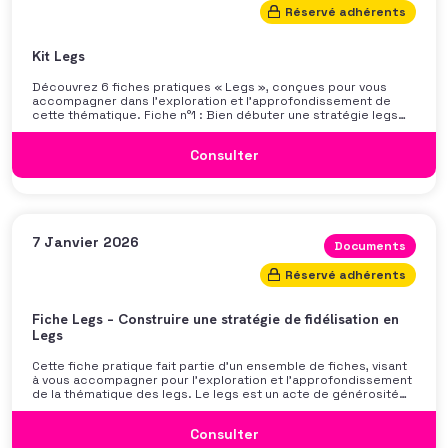
Réservé adhérents
Kit Legs
Découvrez 6 fiches pratiques « Legs », conçues pour vous
accompagner dans l’exploration et l’approfondissement de
cette thématique. Fiche n°1 : Bien débuter une stratégie legs
Fiche n°2 : Libéralités : Chiffres et notions clés Fiche n°3 :
Charte déontologique des libéralités Fiche n°4 : Promotion et
Consulter
marketing des legs Fiche n°5 : Gestion de la Relation avec les
Testateurs Fiche n°6 : Construire une stratégie de fidélisation
en Legs
7 Janvier 2026
Documents
Réservé adhérents
Fiche Legs – Construire une stratégie de fidélisation en
Legs
Cette fiche pratique fait partie d’un ensemble de fiches, visant
à vous accompagner pour l’exploration et l’approfondissement
de la thématique des legs. Le legs est un acte de générosité
profond, porteur de sens et de transmission. Pour les
organisations à but non lucratif, il représente un levier de
Consulter
financement durable. Mais sa concrétisation repose avant tout