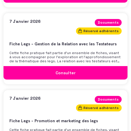
sur une relation de confiance, souvent construite dans le
temps, avec celles et ceux qui envisagent de transmettre une
part de leur patrimoine à une cause qui leur tient à cœur. Au-
delà des aspects juridiques et fiscaux, c’est une démarche
humaine, fondée sur l’écoute, […]
7 Janvier 2026
Documents
Réservé adhérents
Fiche Legs – Gestion de la Relation avec les Testateurs
Cette fiche pratique fait partie d’un ensemble de fiches, visant
à vous accompagner pour l’exploration et l’approfondissement
de la thématique des legs. La relation avec les testateurs est
une relation de confiance, souvent longue, parfois silencieuse,
toujours précieuse. Elle repose sur une posture
Consulter
professionnelle exigeante, une écoute fine et une capacité à
accompagner sans influencer. Cette fiche propose des
repères concrets pour structurer cette relation dans le
respect des volontés et des émotions.
7 Janvier 2026
Documents
Réservé adhérents
Fiche Legs – Promotion et marketing des legs
Cette fiche pratique fait partie d’un ensemble de fiches, visant