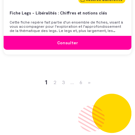
Fiche Legs – Libéralités : Chiffres et notions clés
Cette fiche repère fait partie d’un ensemble de fiches, visant à
vous accompagner pour l’exploration et l’approfondissement
de la thématique des legs. Le legs et, plus largement, les
libéralités restent parfois perçues comme un sujet complexe
ou réservé aux juristes. Pourtant, il s’agit avant tout d’une
Consulter
formidable opportunité pour les associations : un don ultime,
porteur de sens, qui permet à chaque donateur de prolonger
son engagement bien au-delà de sa vie.Cette fiche propose un
tour d’horizon des notions clés liées aux libéralités, en
particulier les legs, afin d’accompagner les associations dans
leur compréhension des enjeux juridiques, psychologiques et
Navigation dans les articles
démographiques […]
1
2
3
…
6
»