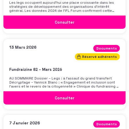
Les legs occupent aujourd’hui une place croissante dans les
stratégies de développement des organisations d’intérêt
général. Les données 2024 de l’IFL Forum confirment cette
dynamique : les libéralités progressent au niveau international
(+16,4 %), et la France enregistre une croissance de +21,4 %.
Consulter
Pour autant, malgré cette évolution, le legs reste souvent
abordé sous un angle principalement technique ou prudent, qui
peut en limiter la portée et l’appropriation collective. Face à
cette dynamique, il est urgent et indispensable de renforcer
nos stratégies. Gagner en maturité sur le sujet suppose d’aller
au-delà des outils : cela implique d’affirmer individuellement et
collectivement […]
13 Mars 2026
Documents
Réservé adhérents
Fundraizine 82 – Mars 2026
AU SOMMAIRE Dossier – Legs : à l’assaut du grand transfert
Décryptage – Yannick Blanc : « Engagement et inclusion sont
l’avers et le revers de la citoyenneté » Clinique du fundraising –
Grands do : comment faire sa demande ?
Consulter
7 Janvier 2026
Documents