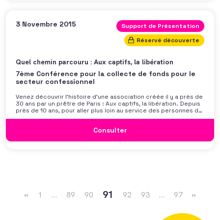
3 Novembre 2015
Support de Présentation
Réservé découverte
Quel chemin parcouru : Aux captifs, la libération
7ème Conférence pour la collecte de fonds pour le
secteur confessionnel
Venez découvrir l’histoire d’une association créée il y a près de
30 ans par un prêtre de Paris : Aux captifs, la libération. Depuis
près de 10 ans, pour aller plus loin au service des personnes de
la rue, cette structure aujourd’hui importante dans l’Eglise de
Paris a bâti une
Consulter
Navigation dans les articles
91
«
1
…
89
90
92
93
…
97
»