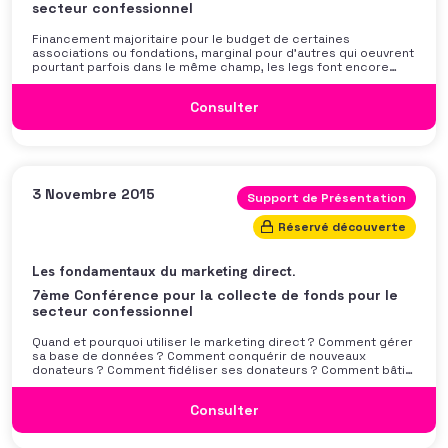
secteur confessionnel
Financement majoritaire pour le budget de certaines
associations ou fondations, marginal pour d’autres qui oeuvrent
pourtant parfois dans le même champ, les legs font encore
souvent l’objet d’une politique empirique. Si le contexte du don
et sa motivation sont connus, ceux du legs sont plus
Consulter
mystérieux. Avec un cadre juridique
3 Novembre 2015
Support de Présentation
Réservé découverte
Les fondamentaux du marketing direct.
7ème Conférence pour la collecte de fonds pour le
secteur confessionnel
Quand et pourquoi utiliser le marketing direct ? Comment gérer
sa base de données ? Comment conquérir de nouveaux
donateurs ? Comment fidéliser ses donateurs ? Comment bâtir
un message intéressant et personnel ? Comment déterminer
les meilleures cibles, en adéquation avec la cause et le
Consulter
message ? Autant de