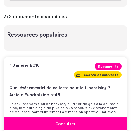
772 documents disponibles
Ressources populaires
1 Janvier 2016
Documents
Réservé découverte
Quel événementiel de collecte pour le fundraising ?
Article Fundraizine n°45
En souliers vernis ou en baskets, du dîner de gala à la course à
pied, le fundraising a de plus en plus recours aux événements
de collecte, particulièrement à dimension sportive. Car avec
les années, les formes et les objectifs de ces moments vitaux
dans la vie d’une organisation ont
Consulter