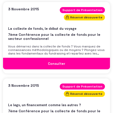
3 Novembre 2015
Support de Présentation
Réservé découverte
La collecte de fonds, le début du voyage
7ème Conférence pour la collecte de fonds pour le
secteur confessionnel
Vous démarrez dans la collecte de fonds ? Vous manquez de
connaissances méthodologiques ou de moyens ? Plongez-vous
dans les fondamentaux du fundraising et repartez avec les
bases nécessaires au développement d’une solution adaptée à
votre structure ! Cette master class vous proposera un voyage
Consulter
interactif et didactique au coeur de la
3 Novembre 2015
Support de Présentation
Réservé découverte
Le legs, un financement comme les autres ?
7ème Conférence pour la collecte de fonds pour le