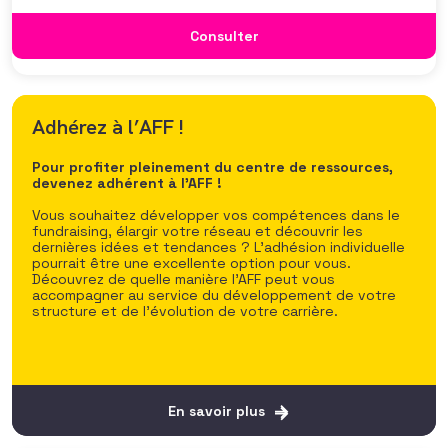
donateurs aux profils différents ? Comment optimiser ses
ressources ? Comment gérer et traiter les multiples
Consulter
informations et pas seulement
La Newsletter de l’AFF
Adhérez à l’AFF !
Pour ne manquer aucune actualité et rester au fait des
Pour profiter pleinement du centre de ressources,
dernières tendances du fundraising, inscrivez-vous
devenez adhérent à l’AFF !
gratuitement à la Newsletter bimensuelle de l’AFF. Vous
y trouverez :
Vous souhaitez développer vos compétences dans le
fundraising, élargir votre réseau et découvrir les
dernières idées et tendances ? L’adhésion individuelle
des interviews de fundraisers ou acteurs de
pourrait être une excellente option pour vous.
l’intérêt général qui partagent leurs expériences,
Découvrez de quelle manière l’AFF peut vous
vécu et vision du secteur,
accompagner au service du développement de votre
des articles sur l’actualité du fundraising et les
structure et de l’évolution de votre carrière.
dernières nouvelles à ne pas manquer
l’actualité de l’AFF avec toutes les ressources pour
monter en compétences.
En savoir plus
En savoir plus