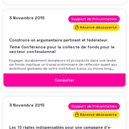
3 Novembre 2015
Support de Présentation
Réservé découverte
Construire un argumentaire pertinent et fédérateur.
7ème Conférence pour la collecte de fonds pour le
secteur confessionnel
Engager durablement donateurs et prospects dans une levée
de fonds implique un travail préliminaire de réflexion quant aux
ambitions globales de votre institution à plus ou moins long
terme. Cette étape incontournable va nécessiter une analyse
approfondie des axes de différenciation et des projets
Consulter
transformateurs qui porteront la stratégie de
3 Novembre 2015
Support de Présentation
Réservé découverte
Les 10 règles indispensables pour une campagne d’e-