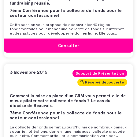
fundraising réussie.
7ème Conférence pour la collecte de fonds pour le
secteur confessionnel
Cette session vous propose de découvrir les 10 règles
fondamentales pour mener une collecte de fonds sur internet
et des astuces pour développer le don en ligne. Elle vous
aidera à optimiser l’utilisation d’internet afin de construire votre
communauté en ligne, communiquer avec vos donateurs ou
Consulter
encore collecter sur internet.
3 Novembre 2015
Support de Présentation
Réservé découverte
Comment la mise en place d’un CRM vous permet-elle de
mieux piloter votre collecte de fonds ? Le cas du
diocèse de Beauvais.
7ème Conférence pour la collecte de fonds pour le
secteur confessionnel
La collecte de fonds se fait aujourd’hui via de nombreux canaux
: courrier, téléphone, don en ligne mais aussi collecte groupée
ou sur site. Comment articuler la communication vers ces