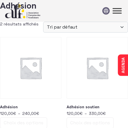
Passer au contenu
Adhésion
2 résultats affichés
AGENDA
Adhésion
Adhésion soutien
Plage de prix : 120,00€ à 240,00€
Plage de pr
120,00
€
–
240,00
€
120,00
€
–
330,00
€
Choix des options
Choix des options