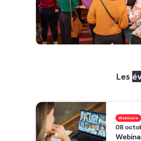
Les
é
Webinaire
08 octo
Webinai