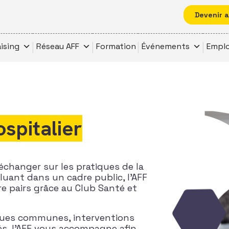
Devenir 
ising
Réseau AFF
Formation
Événements
Emplo
ospitalier
échanger sur les pratiques de la
luant dans un cadre public, l’AFF
re pairs grâce au Club Santé et
ques communes, interventions
és, l’AFF vous accompagne afin