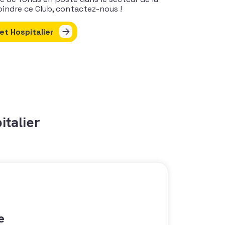
joindre ce Club, contactez-nous !
et Hospitalier
italier
e