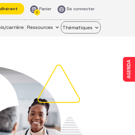
adhérent
Panier
Se connecter
0
is/carrière
Ressources
Thématiques
AGENDA