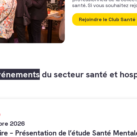
santé. Si vous souhaitez re
Rejoindre le Club Santé 
vénements
du secteur santé et hosp
bre 2026
re – Présentation de l’étude Santé Mental