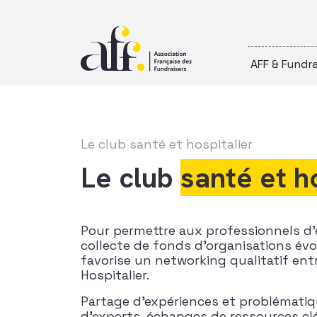
Passer au contenu
AFF & Fundra
Le club santé et hospitalier
Le club
santé et h
Pour permettre aux professionnels d’
collecte de fonds d’organisations évo
favorise un networking qualitatif ent
Hospitalier.
Partage d’expériences et problémati
d’experts, échanges de ressources cl