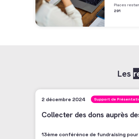
Places resta
291
Les
r
2 décembre 2024
Support de Présentat
Collecter des dons auprès de
13ème conférénce de fundraising pour l