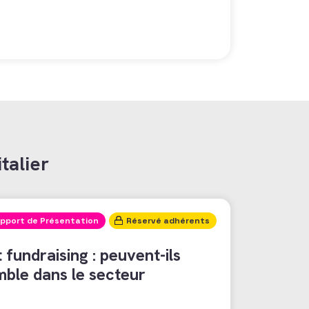
talier
pport de Présentation
Réservé adhérents
fundraising : peuvent-ils
ble dans le secteur