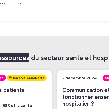
ntes
Lieu
essources
du secteur santé et hospi
2 décembre 2024
ion
Réservé découverte
Su
s patients
Communication et 
fonctionner ensem
hospitalier ?
'ESR et la santé