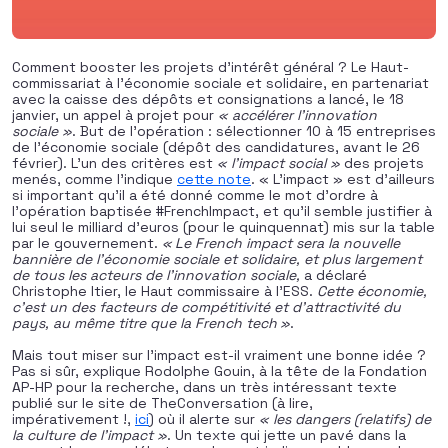
Comment booster les projets d’intérêt général ? Le Haut-
commissariat à l’économie sociale et solidaire, en partenariat
avec la caisse des dépôts et consignations a lancé, le 18
janvier, un appel à projet pour
« accélérer l’innovation
sociale »
. But de l’opération : sélectionner 10 à 15 entreprises
de l’économie sociale (dépôt des candidatures, avant le 26
février). L’un des critères est
« l’impact social »
des projets
menés, comme l’indique
cette note
. « L’impact » est d’ailleurs
si important qu’il a été donné comme le mot d’ordre à
l’opération baptisée #FrenchImpact, et qu’il semble justifier à
lui seul le milliard d’euros (pour le quinquennat) mis sur la table
par le gouvernement.
«
Le French impact sera la nouvelle
bannière de l’économie sociale et solidaire, et plus largement
de tous les acteurs de l’innovation sociale,
a déclaré
Christophe Itier, le Haut commissaire à l’ESS.
Cette économie,
c’est un des facteurs de compétitivité et d’attractivité du
pays, au même titre que la French tech
»
.
Mais tout miser sur l’impact est-il vraiment une bonne idée ?
Pas si sûr, explique Rodolphe Gouin, à la tête de la Fondation
AP-HP pour la recherche, dans un très intéressant texte
publié sur le site de TheConversation (à lire,
impérativement !,
ici
) où il alerte sur
« les dangers (relatifs) de
la culture de l’impact »
. Un texte qui jette un pavé dans la