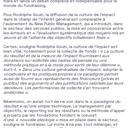
mare et lance un débat complexe et indispensable pour le
monde du fundraising.
Pour Rodolphe Gouin, la diffusion de la culture de l’impact
dans le champ de l’intérêt général est comparable à
l’avènement du New Public Management, qui a introduit, dans
le secteur des services publics, la mise en concurrence entre
les acteurs et
« l’évaluation systématique des moyens mis en
œuvre et de l’atteinte des objectifs initialement fixés »
.
Certes, souligne Rodolphe Gouin, la culture de l’impact est
bien utile, notamment pour la collecte de fonds :
« La culture
du résultat et de la mesure de l’impact fournissent aux
donateurs sur-sollicités des cadres de pensée ou une
méthode pratique et à la mode pour sortir de leur dilemme »
,
écrit-il.
« Dans une culture généralisée de l’impact, adopter le
vocabulaire et les pratiques propres à ce paradigme permet
aussi de fournir aux représentants des financeurs (privés et
publics) des arguments et des justifications valorisés par leurs
décideurs. Les performances de collecte s’en trouvent
améliorées »
.
Néanmoins, on aurait tort de ne voir dans le
« paradigme du
résultat »
qu’une simple technique. Le management par
objectifs, le reporting sur les résultats ou la méthode d’appel
à projets par les fondations fondent le creuset
d’une
« nouvelle idéologie »
mise en place dans le secteur,
souligne le fundraiser. Lui invite à ne pas tout mélanger, et