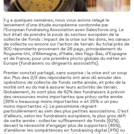
Il y a quelques semaines, nous vous avions relayé le
lancement d’une étude européenne cordonnée par
l’European Fundraising Association avec Salesforce.org. Le
but était de prendre le pouls du secteur européen de la
collecte de fonds : impact de la crise sur les dons, les canaux
de collecte ou encore sur l’action de terrain. Au total près de
800 répondants provenant de 26 pays, principalement du
Royaume-Uni, d’Allemagne, d’Italie, des Pays-Bas, d’Espagne
et de France, pour une première photo globale du métier en
Europe (fundraisers ou dirigeants associatifs).
Premier constat partagé, sans surprise : la crise est un coup
dur. Plus des 2/3 des répondants ont ainsi dû annuler des
opérations de collecte de fonds cette année, et près de la
moitié ont eu du mal à assurer leurs activités de terrain.
Globalement, ils sont plus de 62% des fundraisers à prévoir
des ressources moins importantes que prévu cette année
(36% « beaucoup moins importantes » et 26% « un peu
moins importantes »). Le pessimisme régnant
particulièrement au sein des plus petites associations. C’est
d’ailleurs, selon les fundraisers européens, le plus gros défi
de cette année : collecter suffisamment de fonds (62%),
devant la nécessité d’engager plus de supporters (46%),
d’améliorer les compétences en fundraising digital (41%) ou