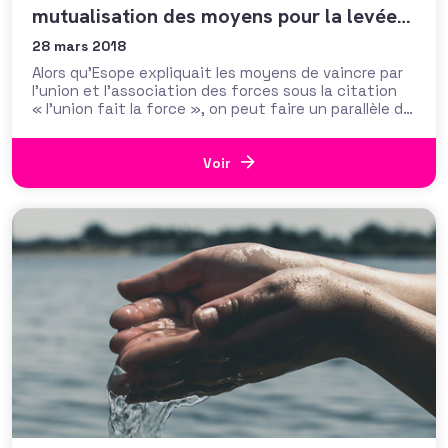
mutualisation des moyens pour la levée
de fonds
28 mars 2018
Alors qu’Esope expliquait les moyens de vaincre par
l’union et l’association des forces sous la citation
« l’union fait la force », on peut faire un parallèle de
cette stratégie pour le secteur associatif avec les
bénéfices de la mutualisation des moyens pour
levée des fonds. Societality a décidé de se pencher
Voir