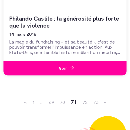
Philando Castile : la générosité plus forte
que la violence
14 mars 2018
La magie du fundraising – et sa beauté -, c’est de
pouvoir transformer l’impuissance en action. Aux
Etats-Unis, une terrible histoire mêlant un meurtre,
la police américaine et un responsable de cantine
scolaire, a abouti à une jolie aventure de collecte de
fonds. Le personnage central s’appelle Philando
Voir
Castile, alias « M.
Navigation dans les articles
71
«
1
…
69
70
72
73
»