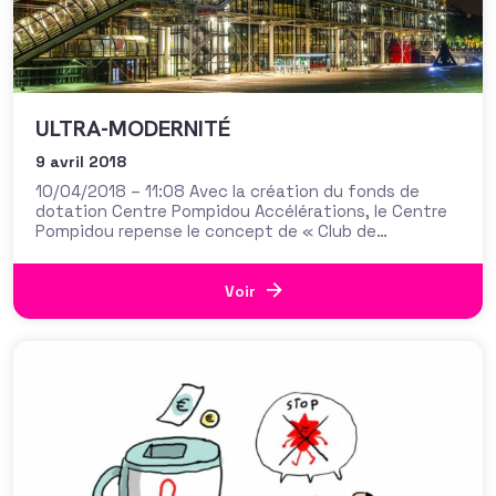
ULTRA-MODERNITÉ
9 avril 2018
10/04/2018 – 11:08 Avec la création du fonds de
dotation Centre Pompidou Accélérations, le Centre
Pompidou repense le concept de « Club de
Mécènes » sur des bases résolument
contemporaines. Comment rester moderne (et
sexy), du haut de ses 40 ans, quand le mécénat
Voir
culturel a connu faste et un certain
désenchantement.