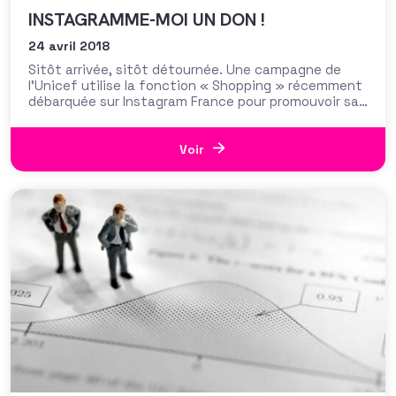
INSTAGRAMME-MOI UN DON !
24 avril 2018
Sitôt arrivée, sitôt détournée. Une campagne de
l’Unicef utilise la fonction « Shopping » récemment
débarquée sur Instagram France pour promouvoir sa
campagne #NoPriceOnKids dénonçant le travail des
enfants. Alina, 5 ans, travaille dans les mines en
Bolivie. Prix : 0,00€. C’est avec cette campagne
Voir
sous hashtag #NoPriceOnKids et assortie de la