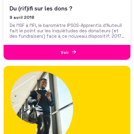
Du (rif)ifi sur les dons ?
9 avril 2018
De l’ISF à l’IFI, le baromètre IPSOS-Apprentis d’Auteuil
fait le point sur les inquiétudes des donateurs (et
des fundraisers) face à ce nouveau dispositif. 2017
avait déjà amené son lot d’inquiétudes : année
électorale, incertitudes fiscales… Et pourtant !
L’année a été record chez certains collecteurs ISF,
Voir
tandis que selon