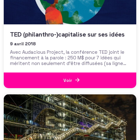
TED (philanthro-)capitalise sur ses idées
9 avril 2018
Avec Audacious Project, la conférence TED joint le
financement à la parole : 250 M$ pour 7 idées qui
méritent non seulement d’être diffusées (sa ligne
directrice est « ideas worth spreading« ) mais aussi
de changer d’échelle. Un programme de venture-
philanthropie décrit par l‘organisation comme « ce à
Voir
quoi pourrait ressembler une