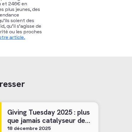
n et 246€ en
s plus jeunes, des
 tendance
u’ils soient des
, qu’il s’agisse de
rité ou les proches
otre article.
resser
Giving Tuesday 2025 : plus
que jamais catalyseur des
engagements généreux et
18 décembre 2025