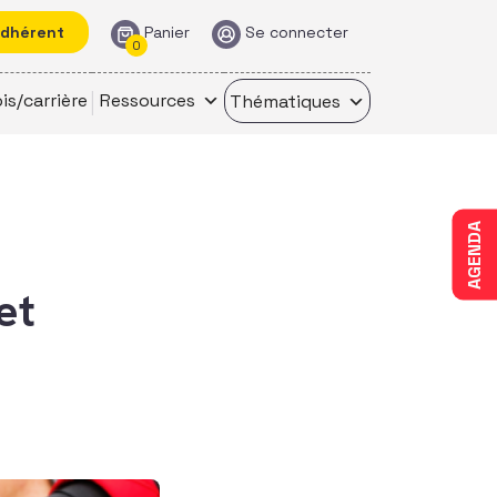
adhérent
Panier
Se connecter
0
is/carrière
Ressources
Thématiques
AGENDA
et