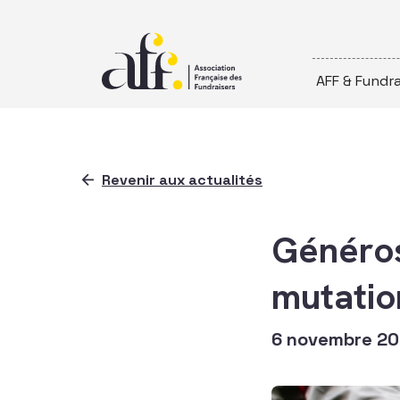
Passer au contenu
AFF & Fundra
Revenir aux actualités
Généros
mutatio
6 novembre 2