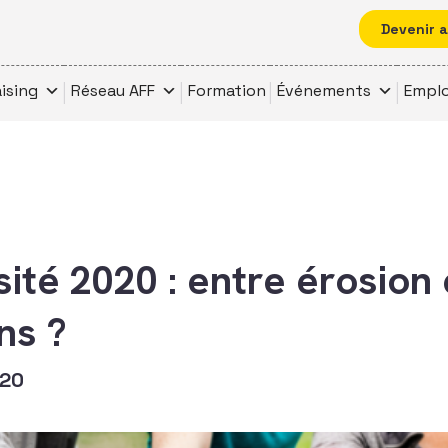
Devenir 
ising
Réseau AFF
Formation
Événements
Emplo
ité 2020 : entre érosion 
ns ?
020