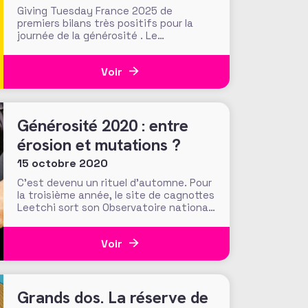
collectifs ?
Giving Tuesday France 2025 de
premiers bilans très positifs pour la
journée de la générosité . Le
mouvement porté par l'AFF en France
prend de l'ampleur !
Voir
Générosité 2020 : entre
érosion et mutations ?
15 octobre 2020
C’est devenu un rituel d’automne. Pour
la troisième année, le site de cagnottes
Leetchi sort son Observatoire national
et régional des générosités, réalisé par
Odoxa en partenariat avec France Bleu
Voir
et Le Parisien. L’observatoire fait
couler de l’encre aux quatre coins de la
France en attirant l’attention sur les
générosités
Grands dos. La réserve de