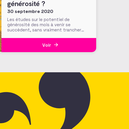
générosité ?
30 septembre 2020
Les études sur le potentiel de
générosité des mois à venir se
succèdent, sans vraiment trancher
tant l’incertitude est grande sur les
divers leviers de ressources financières
Voir
des associations et fondations. Des
petits donateurs, aux legs en passant
par le soutien des entreprises. Au
Royaume-Uni, l’Institute of Fundraising
publie un