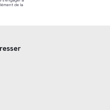
e s’engager à
plément de la
resser