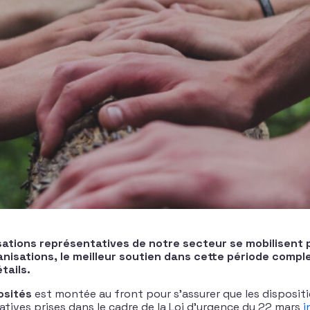
sations représentatives de notre secteur se mobilisent 
anisations, le meilleur soutien dans cette période comple
tails.
osités
est montée au front pour s’assurer que les dispositi
latives prises dans le cadre de la Loi d’urgence du 22 mars
i