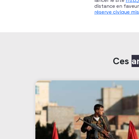
lancer le site
http:
distance en faveur
réserve civique mi
Ces
a