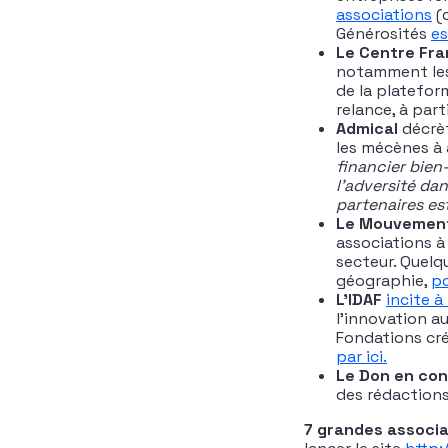
associations
(q
Générosités
es
Le Centre Fra
notamment les
de la platefor
relance, à par
Admical
décrèt
les mécènes à 
financier bien
l’adversité da
partenaires es
Le Mouvement
associations à
secteur. Quelq
géographie,
po
L’IDAF
incite à
l’innovation au
Fondations cré
par ici.
Le Don en co
des rédaction
7 grandes associa