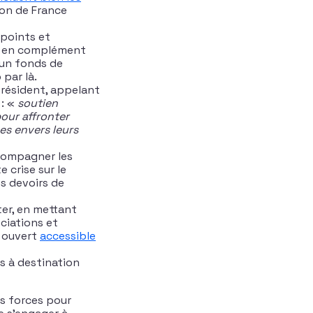
ion de France
 points et
 – en complément
r un fonds de
 par là.
Président, appelant
 : «
soutien
our affronter
es envers leurs
ompagner les
 crise sur le
s devoirs de
er, en mettant
ociations et
s ouvert
accessible
s à destination
rs forces pour