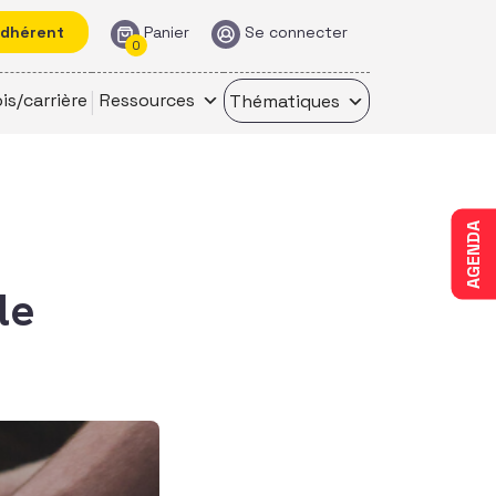
adhérent
Panier
Se connecter
0
is/carrière
Ressources
Thématiques
AGENDA
le