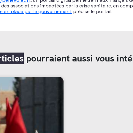
//benevolat.fr
,
un portail digital permettant aux français d
 des associations impactées par la crise sanitaire, en com
se en place par le gouvernement
précise le portail.
rticles
pourraient aussi vous inté