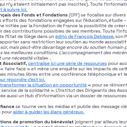
ui n’y étaient initialement pas inscrites). Toute l’informat
t à suivre ici.
nçais des Fonds et Fondations
(CFF) se focalise sur divers
 efforts des fondations engagées sur l’éducation, étudie
me initiée par la Fondation de France la possibilité de crée
tir des contributions possibles de ses membres. Toute l’info
e l’Etat de Siège dans un
édito de François Debiesse
, son 
apporter sans restriction leur soutien au monde associatif
-sûr, mais peut-être davantage encore du soutien humain p
ns les meilleures conditions. L’accompagnement des mécèn
t une nécessité vitale
« .
 Associatif,
centralise ici une série de ressources
pour acc
 « faire face » et mène une enquête sur les impacts de cette
ues minutes libres entre une conférence téléphonique et le
ur répondre c’est ici.
 transformer la situation en opportunité
« pour se réinvent
 service de la solidarité ». L’Institut des Dirigeants des Ass
ée aussi un Hub d’information via un dossier de ressource
nfiance
se tourne vers les médias et publie des message clé
s pour
aider à guider les élans généreux.
tions de promotion du bénévolat
joignent par ailleurs leu