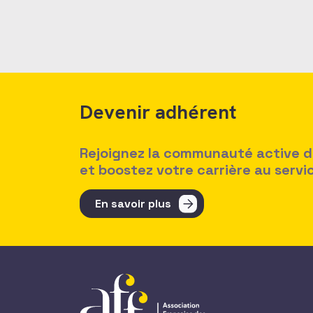
Devenir adhérent
Rejoignez la communauté active des
et boostez votre carrière au serv
En savoir plus