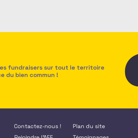
 fundraisers sur tout le territoire
ice du bien commun !
Contactez-nous !
Plan du site
Rejoindre l'AFF
Témoignages