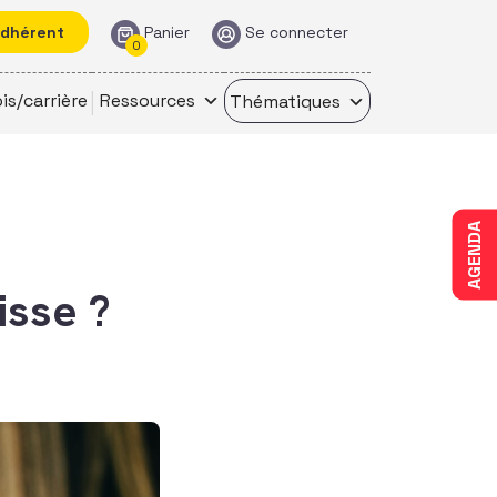
adhérent
Panier
Se connecter
0
is/carrière
Ressources
Thématiques
AGENDA
isse ?