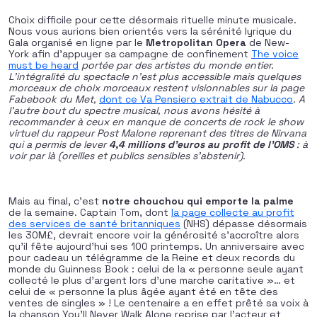
Choix difficile pour cette désormais rituelle minute musicale.
Nous vous aurions bien orientés vers la sérénité lyrique du
Gala organisé en ligne par le
Metropolitan Opera
de New-
York afin d’appuyer sa campagne de confinement
The voice
must be heard
portée par des artistes du monde entier.
L’intégralité du spectacle n’est plus accessible mais quelques
morceaux de choix morceaux restent visionnables sur la page
Fabebook du Met,
dont ce Va Pensiero extrait de Nabucco
. A
l’autre bout du spectre musical, nous avons hésité à
recommander à ceux en manque de concerts de rock le show
virtuel du rappeur Post Malone reprenant des titres de Nirvana
qui a permis de lever
4,4 millions d’euros au profit de l’OMS
: à
voir par là (oreilles et publics sensibles s’abstenir).
Mais au final, c’est
notre chouchou qui emporte la palme
de la semaine. Captain Tom, dont
la page collecte au profit
des services de santé britanniques
(NHS) dépasse désormais
les 30M£, devrait encore voir la générosité s’accroître alors
qu’il fête aujourd’hui ses 100 printemps. Un anniversaire avec
pour cadeau un télégramme de la Reine et deux records du
monde du Guinness Book : celui de la « personne seule ayant
collecté le plus d’argent lors d’une marche caritative »… et
celui de « personne la plus âgée ayant été en tête des
ventes de singles » ! Le centenaire a en effet prêté sa voix à
la chanson You’ll Never Walk Alone reprise par l’acteur et