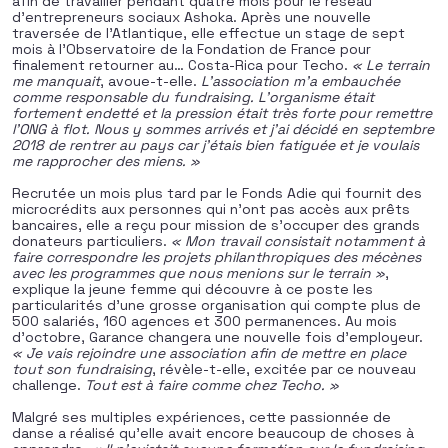
afin de travailler pendant quatre mois pour le réseau
d’entrepreneurs sociaux Ashoka. Après une nouvelle
traversée de l’Atlantique, elle effectue un stage de sept
mois à l’Observatoire de la Fondation de France pour
finalement retourner au… Costa-Rica pour Techo.
« Le terrain
me manquait
, avoue-t-elle.
L’association m’a embauchée
comme responsable du fundraising. L’organisme était
fortement endetté et la pression était très forte pour remettre
l’ONG à flot. Nous y sommes arrivés et j’ai décidé en septembre
2018 de rentrer au pays car j’étais bien fatiguée et je voulais
me rapprocher des miens. »
Recrutée un mois plus tard par le Fonds Adie qui fournit des
microcrédits aux personnes qui n’ont pas accès aux prêts
bancaires, elle a reçu pour mission de s’occuper des grands
donateurs particuliers.
« Mon travail consistait notamment à
faire correspondre les projets philanthropiques des mécènes
avec les programmes que nous menions sur le terrain »
,
explique la jeune femme qui découvre à ce poste les
particularités d’une grosse organisation qui compte plus de
500 salariés, 160 agences et 300 permanences. Au mois
d’octobre, Garance changera une nouvelle fois d’employeur.
« Je vais rejoindre une association afin de mettre en place
tout son fundraising
, révèle-t-elle, excitée par ce nouveau
challenge.
Tout est à faire comme chez Techo. »
Malgré ses multiples expériences, cette passionnée de
danse a réalisé qu’elle avait encore beaucoup de choses à