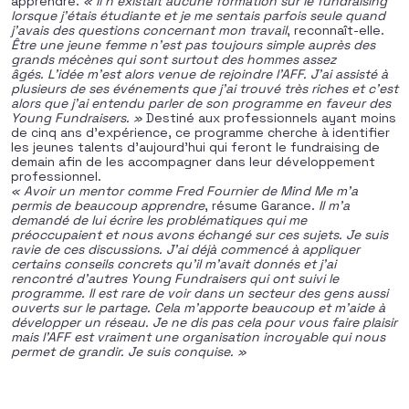
apprendre.
« Il n’existait aucune formation sur le fundraising
lorsque j’étais étudiante et je me sentais parfois seule quand
j’avais des questions concernant mon travail
, reconnaît-elle.
Être une jeune femme n’est pas toujours simple auprès des
grands mécènes qui sont surtout des hommes assez
âgés. L’idée m’est alors venue de rejoindre l’AFF. J’ai assisté à
plusieurs de ses événements que j’ai trouvé très riches et c’est
alors que j’ai entendu parler de son programme en faveur des
Young Fundraisers. »
Destiné aux professionnels ayant moins
de cinq ans d’expérience, ce programme cherche à identifier
les jeunes talents d’aujourd’hui qui feront le fundraising de
demain afin de les accompagner dans leur développement
professionnel.
« Avoir un mentor comme Fred Fournier de Mind Me m’a
permis de beaucoup apprendre
, résume Garance.
Il m’a
demandé de lui écrire les problématiques qui me
préoccupaient et nous avons échangé sur ces sujets. Je suis
ravie de ces discussions. J’ai déjà commencé à appliquer
certains conseils concrets qu’il m’avait donnés et j’ai
rencontré d’autres Young Fundraisers qui ont suivi le
programme. Il est rare de voir dans un secteur des gens aussi
ouverts sur le partage. Cela m’apporte beaucoup et m’aide à
développer un réseau. Je ne dis pas cela pour vous faire plaisir
mais l’AFF est vraiment une organisation incroyable qui nous
permet de grandir. Je suis conquise. »