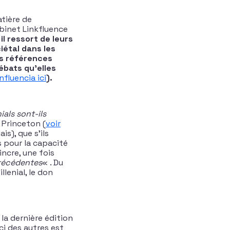
tière de
binet Linkfluence
l ressort de leurs
iétal dans les
es références
ébats qu’elles
nfluencia ici
).
ials sont-ils
 Princeton (
voir
is), que s’ils
s pour la capacité
incre, une fois
précédentes
« . Du
llenial, le don
 la dernière édition
ci des autres est