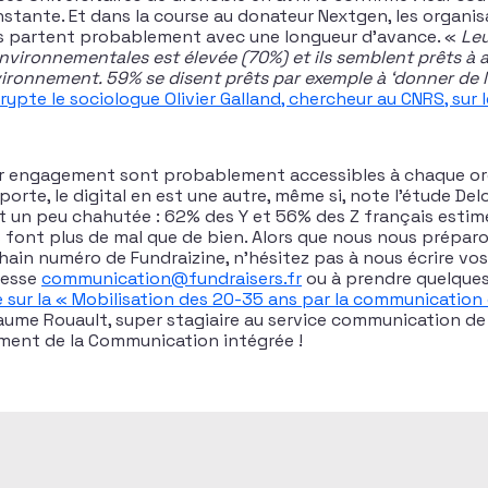
stante. Et dans la course au donateur Nextgen, les organis
 partent probablement avec une longueur d’avance. «
Leu
nvironnementales est élevée (70%) et ils semblent prêts à a
vironnement. 59% se disent prêts par exemple à ‘donner de l
rypte le sociologue Olivier Galland, chercheur au CNRS, sur l
eur engagement sont probablement accessibles à chaque or
orte, le digital en est une autre, même si, note l’étude Deloi
t un peu chahutée : 62% des Y et 56% des Z français estim
s font plus de mal que de bien. Alors que nous nous préparo
hain numéro de Fundraizine, n’hésitez pas à nous écrire vo
dresse
communication@fundraisers.fr
ou à prendre quelques
 sur la « Mobilisation des 20-35 ans par la communication 
aume Rouault, super stagiaire au service communication de 
ent de la Communication intégrée !