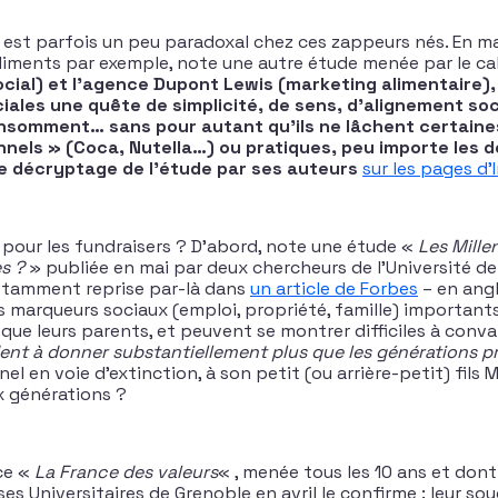
est parfois un peu paradoxal chez ces zappeurs nés. En ma
iments par exemple, note une autre étude menée par le ca
cial) et l’agence Dupont Lewis (marketing alimentaire), i
iales une quête de simplicité, de sens, d’alignement soc
nsomment… sans pour autant qu’ils ne lâchent certain
nels » (Coca, Nutella…) ou pratiques, peu importe les d
 le décryptage de l’étude par ses auteurs
sur les pages d’I
r pour les fundraisers ? D’abord, note une étude «
Les Millen
s ?
» publiée en mai par deux chercheurs de l’Université de
notamment reprise par-là dans
un article de Forbes
– en angla
s marqueurs sociaux (emploi, propriété, famille) important
que leurs parents, et peuvent se montrer difficiles à conva
dent à donner substantiellement plus que les générations 
l en voie d’extinction, à son petit (ou arrière-petit) fils Mi
ux générations ?
ce «
La France des valeurs
« , menée tous les 10 ans et dont
es Universitaires de Grenoble en avril le confirme : leur sou