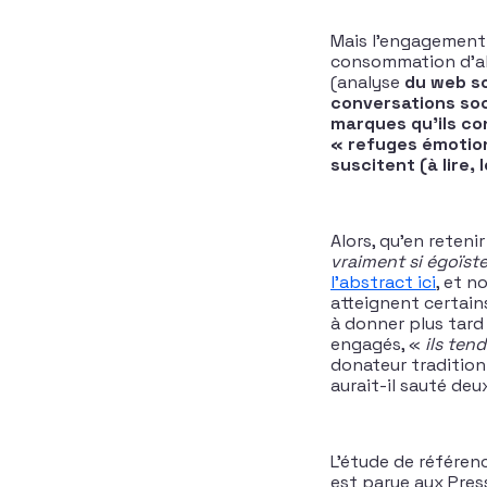
Mais l’engagement 
consommation d’al
(analyse
du web so
conversations soc
marques qu’ils co
« refuges émotion
suscitent (à lire,
Alors, qu’en reteni
vraiment si égoïste
l’abstract ici
, et 
atteignent certain
à donner plus tard 
engagés, «
ils ten
donateur traditionne
aurait-il sauté de
L’étude de référen
est parue aux Press