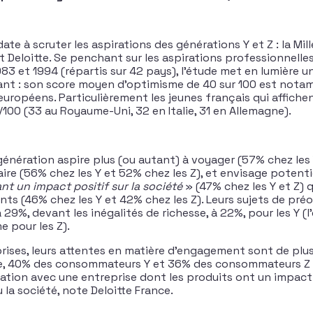
ate à scruter les aspirations des générations Y et Z : la Mil
t Deloitte. Se penchant sur les aspirations professionnelle
983 et 1994 (répartis sur 42 pays), l’étude met en lumière u
ant : son score moyen d’optimisme de 40 sur 100 est notam
européens. Particulièrement les jeunes français qui affiche
100 (33 au Royaume-Uni, 32 en Italie, 31 en Allemagne).
 génération aspire plus (ou autant) à voyager (57% chez les Y
aire (56% chez les Y et 52% chez les Z), et envisage potent
nt un impact positif sur la société
» (47% chez les Y et Z) 
ants (46% chez les Y et 42% chez les Z). Leurs sujets de pr
 29%, devant les inégalités de richesse, à 22%, pour les Y 
e pour les Z).
rises, leurs attentes en matière d’engagement sont de plus
e, 40% des consommateurs Y et 36% des consommateurs Z
ation avec une entreprise dont les produits ont un impact 
la société, note Deloitte France.