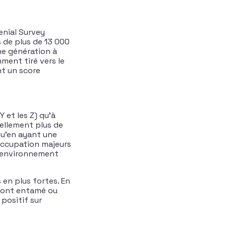
lenial Survey
s de plus de 13 000
ne génération à
ment tiré vers le
nt un score
 et les Z) qu’à
iellement plus de
qu’en ayant une
éoccupation majeurs
(l’environnement
 en plus fortes. En
 ont entamé ou
positif sur