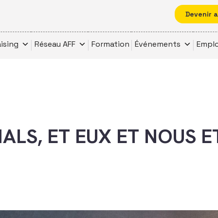
Devenir 
ising
Réseau AFF
Formation
Événements
Emplo
IALS, ET EUX ET NOUS E