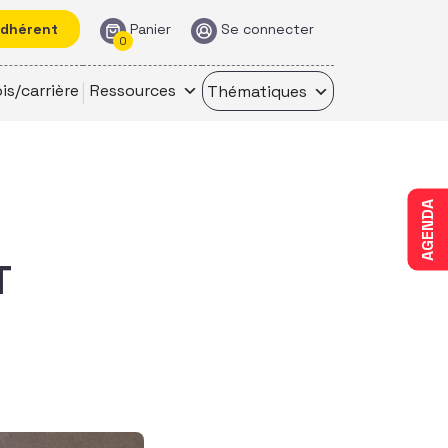
adhérent
Panier
Se connecter
0
is/carrière
Ressources
Thématiques
AGENDA
T