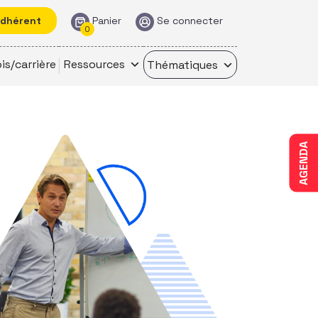
adhérent
Panier
Se connecter
0
is/carrière
Ressources
Thématiques
AGENDA