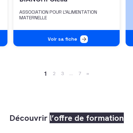
e
ASSOCIATION POUR L'ALIMENTATION
MATERNELLE
Voir sa fiche
Navigation dans les arti
1
2
3
…
7
»
Découvrir
l’offre de formation