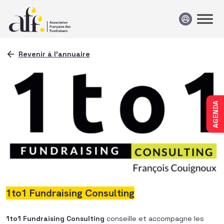
Passer au contenu
Revenir à l'annuaire
AGENDA
1to1 Fundraising Consulting
1to1 Fundraising Consulting
conseille et accompagne les