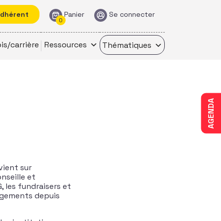
adhérent
Panier
Se connecter
0
is/carrière
Ressources
Thématiques
AGENDA
ient sur
seille et
 les fundraisers et
gagements depuis