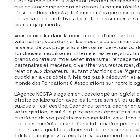
C’est parce que nous vivons au contact permanent d
que nous accompagnons et gérons la communication
d’associations depuis plusieurs années que nous po
organisations caritatives des solutions sur mesure à 
leurs engagements.
Vous conseiller dans la construction d’une identité f
valorisation, vous donner les moyens de communique
la valeur de vos projets lors de vos rendez-vous ou 
fundraisers, mobiliser en interne et externe, struct
grands donateurs, fidéliser et intensifier l’engageme
partenaires et mécènes, diversifier vos ressources, di
relation aux donateurs : autant d’actions que l’Age
quotidien à vos côtés. N’hésitez pas à découvrir les a
monde des Fondations & Associations sur notre blog
L’Agence NOCTA a également développé un logiciel 
étroite collaboration avec les fundraisers et les util
auxquels il est destiné. Gagner du temps, gagner en e
votre gestion, le suivi, le pilotage des opérations, ass
quotidien de vos projets avec simplicité, vous focalis
disposer immédiatement d’une information pertinen
de contacts qualifiée, affiner votre connaissance des
fidéliser, analyser vos résultats, vous concentrer su