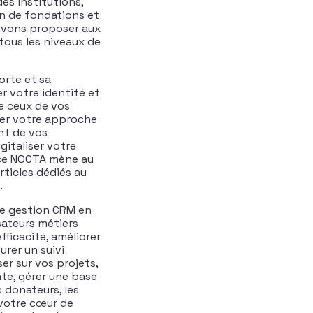
es institutions,
 de fondations et
uvons proposer aux
tous les niveaux de
orte et sa
r votre identité et
de ceux de vos
urer votre approche
nt de vos
gitaliser votre
nce NOCTA mène au
rticles dédiés au
.
de gestion CRM en
isateurs métiers
fficacité, améliorer
urer un suivi
er sur vos projets,
te, gérer une base
 donateurs, les
r votre cœur de