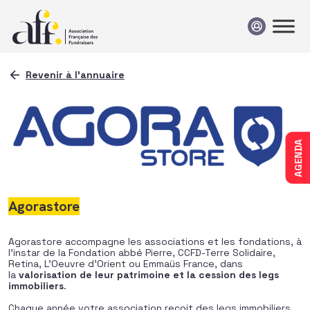
Passer au contenu
Revenir à l'annuaire
AGENDA
Agorastore
Agorastore accompagne les associations et les fondations, à
l’instar de la Fondation abbé Pierre, CCFD-Terre Solidaire,
Retina, L’Oeuvre d’Orient ou Emmaüs France, dans
la
valorisation de leur patrimoine et la cession des legs
immobiliers
.
Chaque année votre association reçoit des legs immobiliers