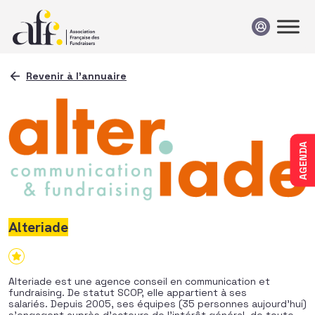
Passer au contenu
Revenir à l'annuaire
AGENDA
Alteriade
Alteriade est une agence conseil en communication et
fundraising.
De
statut SCOP, elle appartient à ses
salariés.
De
puis 2005, ses équipes (35 personnes aujourd’hui)
s’engagent auprès d’acteurs
de
l’intérêt général,
de
toute