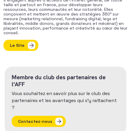
taille et partout en France, pour développer
le
urs
ressources,
le
urs communautés et
le
ur notoriété. Elles
conçoivent et mettent en œuvre
de
s stratégies 360° sur
mesure (marketing relationnel, fundraising digital,
le
gs et
libéralités, middle donors, grands donateurs et mécénat) en
plaçant innovation, performance et créativité au cœur
de
le
ur
conseil.
Le Site
Membre du club des partenaires de
l'AFF
Vous souhaitez en savoir plus sur le club des
partenaires et les avantages qui s'y rattachent
?
Contactez-nous