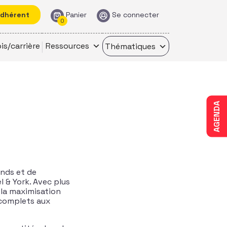
adhérent
Panier
Se connecter
0
is/carrière
Ressources
Thématiques
AGENDA
onds et de
 & York. Avec plus
 la maximisation
 complets aux