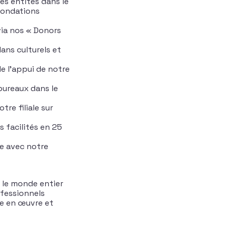
es entités dans le
 fondations
via nos « Donors
lans culturels et
e l’appui de notre
bureaux dans le
tre filiale sur
s facilités en 25
de avec notre
 le monde entier
ofessionnels
re en œuvre et