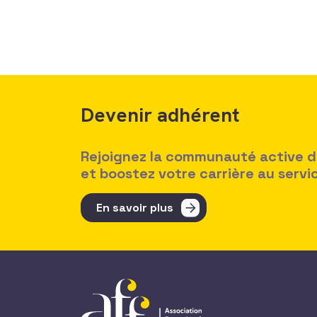
Devenir adhérent
Rejoignez la communauté active des
et boostez votre carrière au serv
En savoir plus