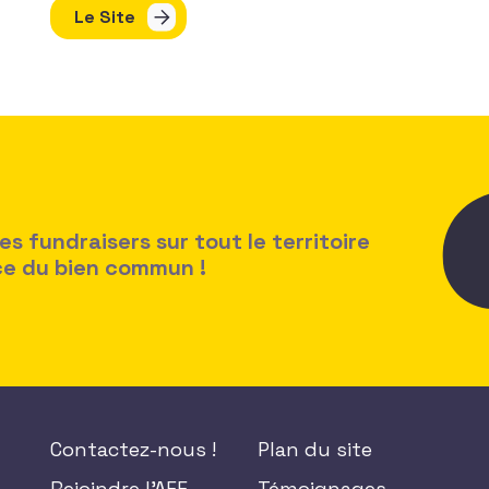
Le Site
 fundraisers sur tout le territoire
ice du bien commun !
Contactez-nous !
Plan du site
Rejoindre l'AFF
Témoignages