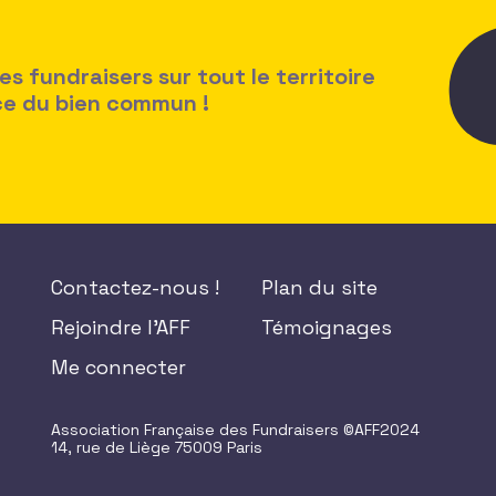
 fundraisers sur tout le territoire
ice du bien commun !
Contactez-nous !
Plan du site
Rejoindre l'AFF
Témoignages
Me connecter
Association Française des Fundraisers ©AFF2024
14, rue de Liège 75009 Paris