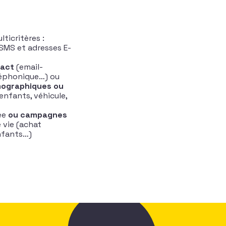
ticritères :
 SMS et adresses E-
tact
(email-
léphonique…) ou
mographiques ou
enfants, véhicule,
ée
ou campagnes
vie (achat
nfants…)