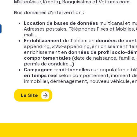
MisterAssur, Kredity, Banquissima et Voitures.com.
Nos domaines d’intervention :
Location de bases de données
multicanal et mul
Adresses postales, Téléphones Fixes et Mobiles,
mail…
Enrichissement
de fichiers en
données de con
appending, SMS-appending, enrichissement té
enrichissement en
données de profil socio-dé
comportementales
(date de naissance, famille, 
permis de conduire…)
Campagnes traditionnelles
sur population cibl
en temps réel
selon comportement, moment de 
immobilier, déménagement, nouveau véhicule, e
Le Site