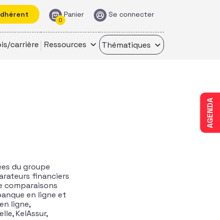
adhérent
Panier
Se connecter
0
is/carrière
Ressources
Thématiques
AGENDA
ées du groupe
rateurs financiers
de comparaisons
banque en ligne et
en ligne,
le, KelAssur,