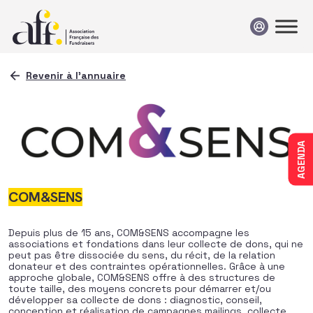
Passer au contenu
Revenir à l'annuaire
AGENDA
COM&SENS
Depuis plus de 15 ans,
COM
&
SENS
accompagne les
associations et fondations dans leur collecte de dons, qui ne
peut pas être dissociée du
sens
, du récit, de la relation
donateur et des contraintes opérationnelles. Grâce à une
approche globale,
COM
&
SENS
offre à des structures de
toute taille, des moyens concrets pour démarrer et/ou
développer sa collecte de dons : diagnostic, conseil,
conception et réalisation de campagnes mailings, collecte