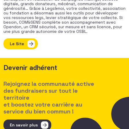
digitale, grands donateurs, mécénat,
com
munication de
générosité… Grâce à Legs
&
moi, votre collectivité, association
ou fondation a désormais aussi les outils pour développer
vos ressources legs, levier stratégique de votre collecte. Si
besoin,
COM
&
SENS
com
plète son accompagnement avec
Opendon, un CRM sécurisé, sur mesure et sans licence, pour
une plus grande autonomie de votre OSBL.
Le Site
Devenir adhérent
Rejoignez la communauté active
des fundraisers sur tout le
territoire
et boostez votre carrière au
service du bien commun !
En savoir plus