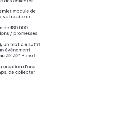
e des collectes.
premier module de
r votre site en
us de 180.000
 dons / promesses
),
un mot clé suffit
’un événement
 au 32 321 + mot
 la création d’une
ps, de collecter