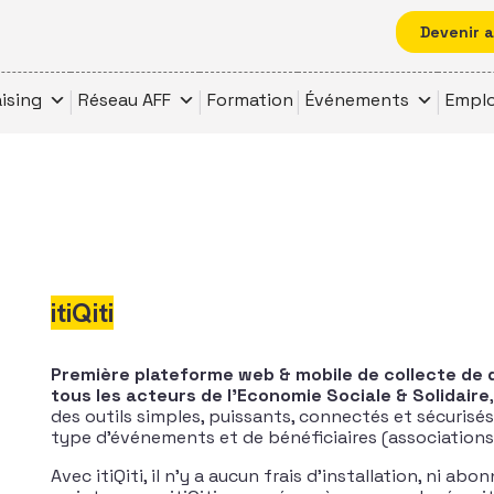
Devenir 
ising
Réseau AFF
Formation
Événements
Emplo
itiQiti
Première plateforme web & mobile de collecte de 
tous les acteurs de l’Economie Sociale & Solidaire
des outils simples, puissants, connectés et sécurisé
type d’événements et de bénéficiaires (associations, 
Avec itiQiti, il n’y a aucun frais d’installation, ni ab