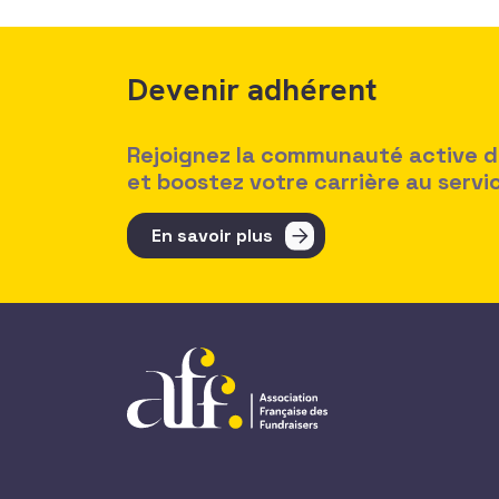
Devenir adhérent
Rejoignez la communauté active des
et boostez votre carrière au serv
En savoir plus