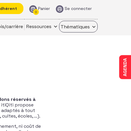
adhérent
Panier
Se connecter
0
is/carrière
Ressources
Thématiques
AGENDA
dons réservés à
, itiQiti propose
s adaptés à tout
cultes, écoles, …).
onnement, ni coût de