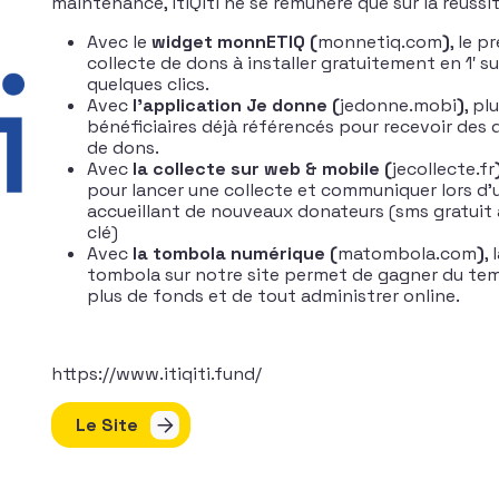
maintenance, itiQiti ne se rémunère que sur la réussit
Avec le
widget monnETIQ (
monnetiq.com
)
, le 
collecte de dons à installer gratuitement en 1′ su
quelques clics.
Avec
l’application Je donne (
jedonne.mobi
)
, pl
bénéficiaires déjà référencés pour recevoir des
de dons.
Avec
la collecte sur web & mobile (
jecollecte.fr
pour lancer une collecte et communiquer lors d
accueillant de nouveaux donateurs (sms gratuit
clé)
Avec
la tombola numérique
(
matombola.com
)
,
tombola sur notre site permet de gagner du tem
plus de fonds et de tout administrer online.
https://www.itiqiti.fund/
Le Site