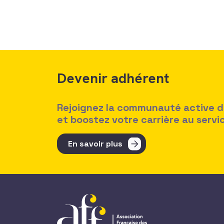
Devenir adhérent
Rejoignez la communauté active des
et boostez votre carrière au serv
En savoir plus