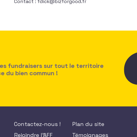
Contact :
fdick@bizforgood.fr
 fundraisers sur tout le territoire
ice du bien commun !
Contactez-nous !
Plan du site
Rejoindre l'AFF
Témoignages