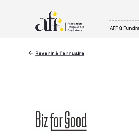
Passer au contenu
AFF & Fundra
Revenir à l'annuaire