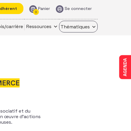
adhérent
Panier
Se connecter
0
is/carrière
Ressources
Thématiques
AGENDA
MERCE
sociatif et du
en œuvre d’actions
euses.