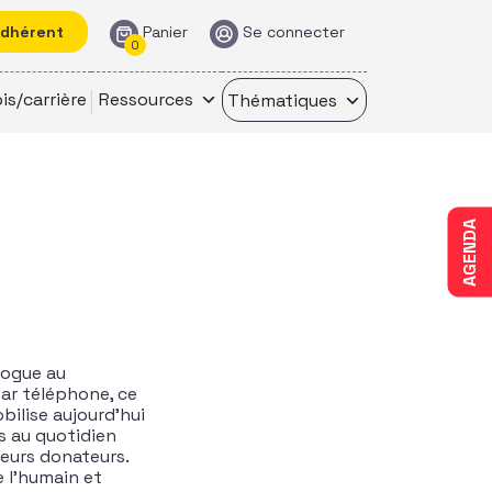
adhérent
Panier
Se connecter
0
is/carrière
Ressources
Thématiques
AGENDA
logue au
par téléphone, ce
bilise aujourd’hui
s au quotidien
le
urs donateurs.
 l’humain et