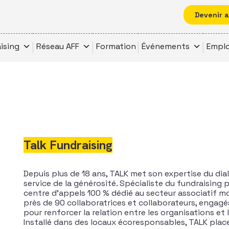
Devenir 
ising
Réseau AFF
Formation
Événements
Emplo
Talk Fundraising
De
puis plus
de
18 ans, TALK met son expertise du dia
service
de
la générosité. Spécialiste du fundraising 
centre d’appels 100 % dédié au secteur associatif mo
près
de
90 collaboratrices et collaborateurs, engagé
pour renforcer la relation entre
le
s organisations et
Installé dans
de
s locaux écoresponsables, TALK place