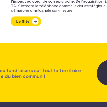
l’impact au cœur
de
son approche.
De
l’acquisition à 
TALK intègre
le
téléphone comme
le
vier stratégique
démarche omnicanale sur-mesure.
Le Site
 fundraisers sur tout le territoire
ice du bien commun !