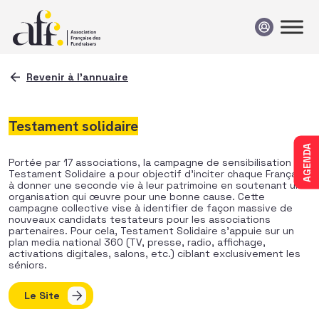
Passer au contenu
Revenir à l'annuaire
Testament solidaire
AGENDA
Portée par 17 associations, la campagne de sensibilisation
Testament Solidaire a pour objectif d’inciter chaque Français
à donner une seconde vie à leur patrimoine en soutenant une
organisation qui œuvre pour une bonne cause. Cette
campagne collective vise à identifier de façon massive de
nouveaux candidats testateurs pour les associations
partenaires. Pour cela, Testament Solidaire s’appuie sur un
plan media national 360 (TV, presse, radio, affichage,
activations digitales, salons, etc.) ciblant exclusivement les
séniors.
Le Site