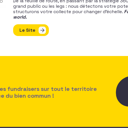
De la feuille de route, en passant par la stratégie 360
grand public ou les legs : nous détectons votre pote
structurons votre collecte pour changer d’échelle.
F
world.
Le Site
 fundraisers sur tout le territoire
ice du bien commun !