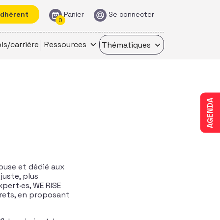
adhérent
Panier
Se connecter
0
is/carrière
Ressources
Thématiques
AGENDA
house et dédié aux
juste, plus
xpert·es, WE RISE
ncrets, en proposant