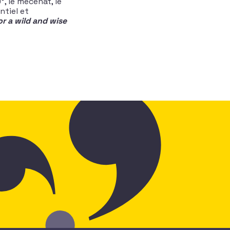
°, le mécénat, le
ntiel et
or a wild and wise