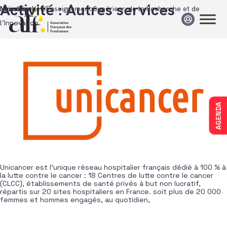
Passer au contenu
Activité :
Autres services
Unicancer
News Tank Her
Ministère de l’Enseignement Supérieur, de la Recherche et de
MicroDon
l’Innovation
AGENDA
Unicancer est l’unique réseau hospitalier français dédié à 100 % à
la lutte contre le cancer : 18 Centres de lutte contre le cancer
(CLCC), établissements de santé privés à but non lucratif,
répartis sur 20 sites hospitaliers en France. soit plus de 20 000
femmes et hommes engagés, au quotidien,