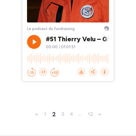
Navigation dans les articles
2
«
1
3
4
…
12
»