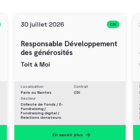
30 juillet 2026
CDI
Responsable Développement
des générosités
Toit à Moi
Localisation
Contrat
Paris ou Nantes
CDI
Secteur
Collecte de fonds / E-
fundraising /
Fundraising digital /
Relations donateurs
En savoir plus