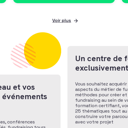
Voir plus
Un centre de 
exclusivement
Vous souhaitez acquérir 
eau et vos
aspects du métier de fund
x événements
méthodes pour créer et
fundraising au sein de v
formation certifiant, v
25 thématiques tout au
construire votre parcour
les, conférences
avec votre projet
és, fundraising tours,