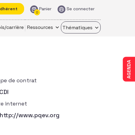
adhérent
Panier
Se connecter
0
is/carrière
Ressources
Thématiques
AGENDA
pe de contrat
CDI
te internet
http://www.pqev.org