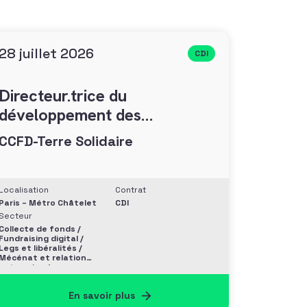
28 juillet 2026
CDI
Directeur.trice du
développement des
générosités (F/H)
CCFD-Terre Solidaire
Localisation
Contrat
Paris – Métro Châtelet
CDI
Secteur
Collecte de fonds /
Fundraising digital /
Legs et libéralités /
Mécénat et relation
entreprise /
Philanthropie et
Grands donateurs
En savoir plus