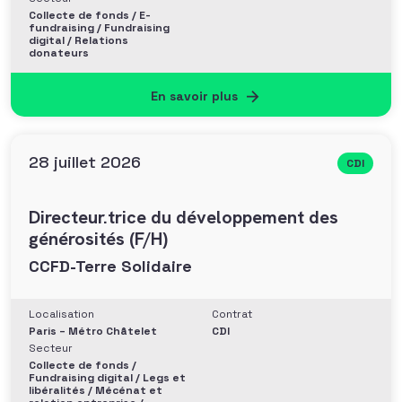
Collecte de fonds / E-
fundraising / Fundraising
digital / Relations
donateurs
En savoir plus
28 juillet 2026
CDI
Directeur.trice du développement des
générosités (F/H)
CCFD-Terre Solidaire
Localisation
Contrat
Paris – Métro Châtelet
CDI
Secteur
Collecte de fonds /
Fundraising digital / Legs et
libéralités / Mécénat et