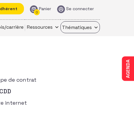
adhérent
Panier
Se connecter
0
is/carrière
Ressources
Thématiques
AGENDA
pe de contrat
CDD
te internet