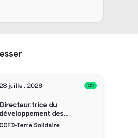
resser
28 juillet 2026
CDI
Directeur.trice du
développement des
générosités (F/H)
CCFD-Terre Solidaire