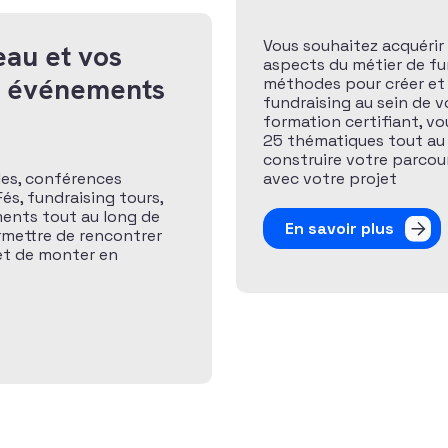
Vous souhaitez acquérir 
eau et vos
aspects du métier de fund
x événements
méthodes pour créer et
fundraising au sein de v
formation certifiant, v
25 thématiques tout au
construire votre parcour
les, conférences
avec votre projet
és, fundraising tours,
ents tout au long de
En savoir plus
rmettre de rencontrer
 et de monter en