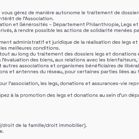
s vous gérez de manière autonome le traitement de dossiers
ntérêt de l’Association.
ation et Générosités – Département Philanthropie, Legs et
privés, à rendre possible les actions de solidarité menées p
ent administratif et juridique de la réalisation des legs et 
les meilleures conditions.
 tout au long du traitement des dossiers legs et donations
l’évaluation des biens, aux relations avec les bienfaiteurs, le
t autres associations et organismes bénéficiaires de libéral
tions et antennes du réseau, pour certaines parties liées au
our l’association, les legs, donations et assurances-vie r
ipez à la promotion des legs et donations au sein d’un dépa
/droit de la famille/droit immobilier).
e.