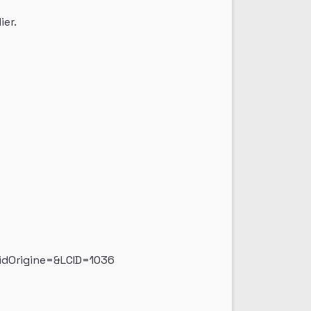
ier.
&idOrigine=&LCID=1036