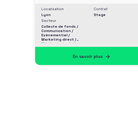
Localisation
Contrat
Lyon
Stage
Secteur
Collecte de fonds /
Communication /
Evènementiel /
Marketing direct /
Mécénat et relation
entreprise
En savoir plus