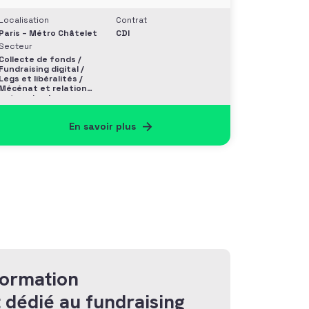
Localisation
Contrat
Paris – Métro Châtelet
CDI
Secteur
Collecte de fonds /
Fundraising digital /
Legs et libéralités /
Mécénat et relation
entreprise /
Philanthropie et
Grands donateurs
En savoir plus
formation
 dédié au fundraising