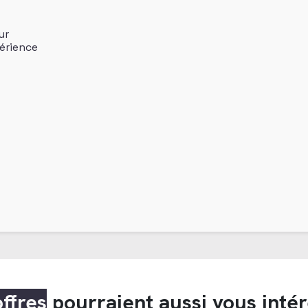
ur
érience
offres
pourraient aussi vous inté