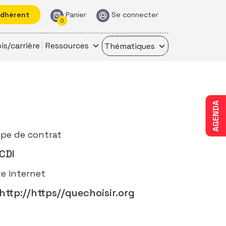
adhérent
Panier
Se connecter
0
is/carrière
Ressources
Thématiques
AGENDA
pe de contrat
CDI
te internet
http://https//quechoisir.org