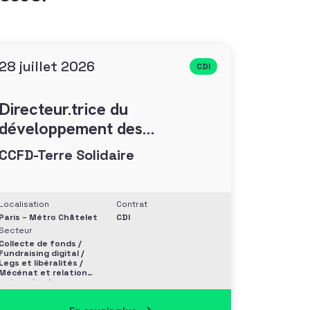
28 juillet 2026
CDI
Directeur.trice du
développement des
générosités (F/H)
CCFD-Terre Solidaire
Localisation
Contrat
Paris – Métro Châtelet
CDI
Secteur
Collecte de fonds /
Fundraising digital /
Legs et libéralités /
Mécénat et relation
entreprise /
Philanthropie et
Grands donateurs