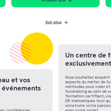
En savoir plus
Voir plus
Un centre de 
exclusivement
Vous souhaitez acquérir 
eau et vos
aspects du métier de fund
x événements
méthodes pour créer et
fundraising au sein de v
formation certifiant, v
25 thématiques tout au
construire votre parcour
les, conférences
avec votre projet