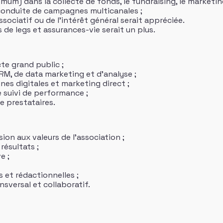
um) dans la collecte de fonds, le fundraising, le marketing
 conduite de campagnes multicanales ;
sociatif ou de l’intérêt général serait appréciée.
de legs et assurances-vie serait un plus.
te grand public ;
M, de data marketing et d’analyse ;
es digitales et marketing direct ;
e suivi de performance ;
e prestataires.
ion aux valeurs de l’association ;
résultats ;
e ;
s et rédactionnelles ;
nsversal et collaboratif.