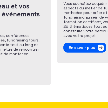
Vous souhaitez acquérir 
eau et vos
aspects du métier de fund
x événements
méthodes pour créer et
fundraising au sein de v
formation certifiant, v
25 thématiques tout au
construire votre parcour
les, conférences
avec votre projet
és, fundraising tours,
ents tout au long de
En savoir plus
rmettre de rencontrer
 et de monter en