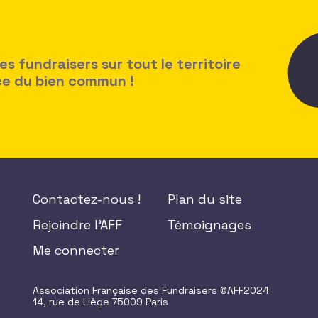
 fundraisers sur tout le territoire
ice du bien commun !
Contactez-nous !
Plan du site
Rejoindre l'AFF
Témoignages
Me connecter
Association Française des Fundraisers ©AFF2024
14, rue de Liège 75009 Paris