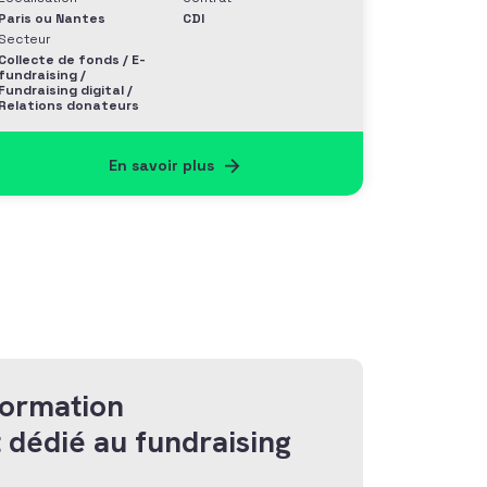
Paris ou Nantes
CDI
Secteur
Collecte de fonds / E-
fundraising /
Fundraising digital /
Relations donateurs
En savoir plus
formation
 dédié au fundraising