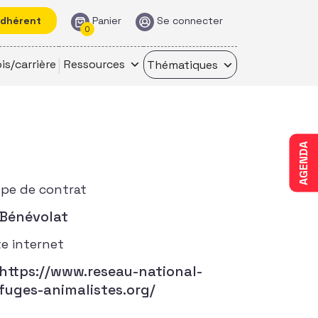
adhérent
Panier
Se connecter
0
is/carrière
Ressources
Thématiques
AGENDA
pe de contrat
Bénévolat
te internet
https://www.reseau-national-
fuges-animalistes.org/