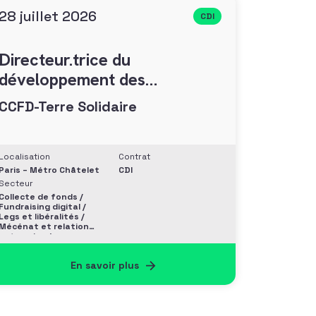
28 juillet 2026
CDI
Directeur.trice du
développement des
générosités (F/H)
CCFD-Terre Solidaire
Localisation
Contrat
Paris – Métro Châtelet
CDI
Secteur
Collecte de fonds /
Fundraising digital /
Legs et libéralités /
Mécénat et relation
entreprise /
Philanthropie et
Grands donateurs
En savoir plus