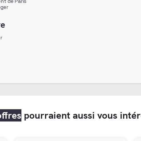
nt de Paris
nger
re
r
offres
pourraient aussi vous inté