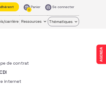
adhérent
Panier
Se connecter
0
is/carrière
Ressources
Thématiques
AGENDA
pe de contrat
CDI
te internet