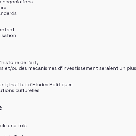
s négociations
ire
tandards
contact
isation
histoire de l’art,
ns et/ou des mécanismes d’investissement seraient un plus
; Institut d’Etudes Politiques
utions culturelles
e
ble une fois