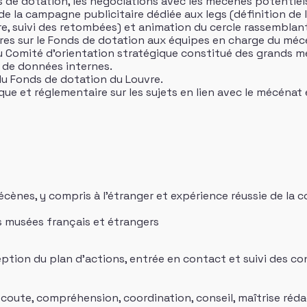
s de dotation, les négociations avec les mécènes potentiels
 de la campagne publicitaire dédiée aux legs (définition de l
e, suivi des retombées) et animation du cercle rassemblant
res sur le Fonds de dotation aux équipes en charge du méc
 du Comité d’orientation stratégique constitué des grands 
s de données internes.
 du Fonds de dotation du Louvre.
dique et réglementaire sur les sujets en lien avec le mécénat
cènes, y compris à l’étranger et expérience réussie de la 
 musées français et étrangers
ion du plan d’actions, entrée en contact et suivi des con
ute, compréhension, coordination, conseil, maîtrise réda