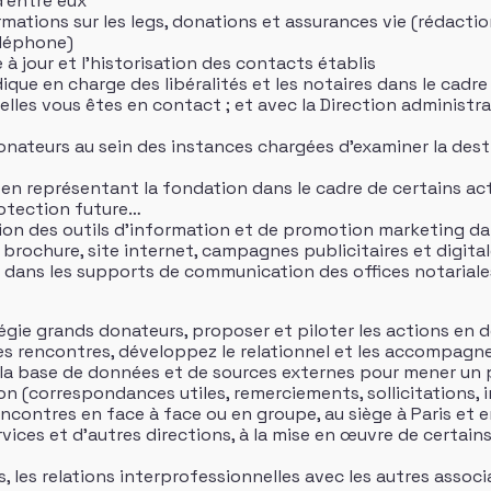
d’entre eux
ations sur les legs, donations et assurances vie (rédacti
téléphone)
e à jour et l’historisation des contacts établis
idique en charge des libéralités et les notaires dans le cadre
les vous êtes en contact ; et avec la Direction administrati
onateurs au sein des instances chargées d’examiner la dest
n représentant la fondation dans le cadre de certains acte
otection future…
fusion des outils d’information et de promotion marketing da
, brochure, site internet, campagnes publicitaires et digita
ce dans les supports de communication des offices notarial
atégie grands donateurs, proposer et piloter les actions en 
z les rencontres, développez le relationnel et les accompag
 la base de données et de sources externes pour mener un 
on (correspondances utiles, remerciements, sollicitations, 
contres en face à face ou en groupe, au siège à Paris et e
ervices et d’autres directions, à la mise en œuvre de certa
, les relations interprofessionnelles avec les autres associ