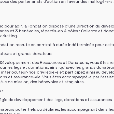
opose des partenariats d’action en faveur des mal logé-e-s.
c pour agir, la Fondation dispose d’une Direction du déve
iés et 3 bénévoles, répartis-en 4 pôles : Collecte et donat
marketing.
ondation recrute en contrat à durée indéterminée pour cette
ateurs et grands donateurs
n Développement des Ressources et Donateurs, vous êtes re
ur les legs et donations, ainsi qu’avec les grands donateu
 interlocuteur-rice privilégié-e et participez ainsi au dév
ions et assurance-vie. Vous êtes accompagné-e par l’assist
-e de mission, des bénévoles et stagiaires.
 :
ratégie de développement des legs, donations et assurances-v
onateurs potentiels ou déclarés, les accompagnant dans le