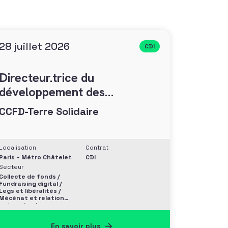
28 juillet 2026
CDI
Directeur.trice du
développement des
générosités (F/H)
CCFD-Terre Solidaire
Localisation
Contrat
Paris – Métro Châtelet
CDI
Secteur
Collecte de fonds /
Fundraising digital /
Legs et libéralités /
Mécénat et relation
entreprise /
Philanthropie et
Grands donateurs
En savoir plus