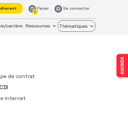
adhérent
Panier
Se connecter
0
is/carrière
Ressources
Thématiques
AGENDA
pe de contrat
CDI
te internet