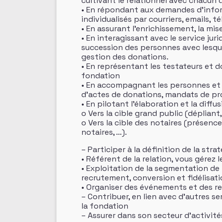
cultivant le relationnel avec chacun 
• En répondant aux demandes d’inform
individualisés par courriers, emails, 
• En assurant l’enrichissement, la mis
• En interagissant avec le service jur
succession des personnes avec lesquel
gestion des donations.
• En représentant les testateurs et d
fondation
• En accompagnant les personnes et e
d’actes de donations, mandats de pr
• En pilotant l’élaboration et la dif
o Vers la cible grand public (dépliant
o Vers la cible des notaires (présen
notaires, …).
– Participer à la définition de la str
• Référent de la relation, vous gére
• Exploitation de la segmentation de
recrutement, conversion et fidélisati
• Organiser des événements et des ren
– Contribuer, en lien avec d’autres s
la fondation
– Assurer dans son secteur d’activités