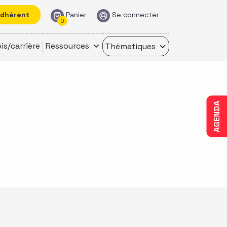
adhérent
Panier
Se connecter
0
is/carrière
Ressources
Thématiques
AGENDA