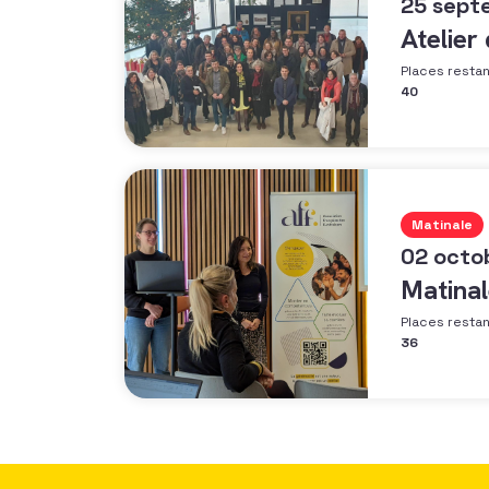
25 sept
Atelier
Places resta
40
Matinale
02 octo
Matinal
Places resta
36