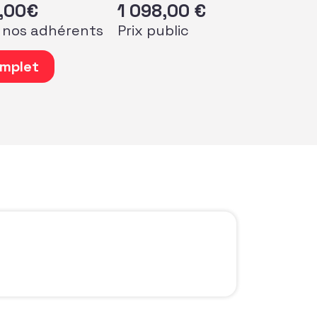
,00
€
1 098,00
€
 nos adhérents
Prix public
 de 21ème Séminaire francophone de la collecte de fonds 
mplet