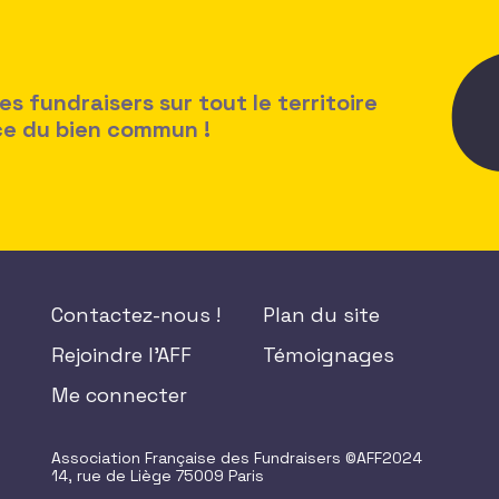
 fundraisers sur tout le territoire
ice du bien commun !
Contactez-nous !
Plan du site
Rejoindre l'AFF
Témoignages
Me connecter
Association Française des Fundraisers ©AFF2024
14, rue de Liège 75009 Paris