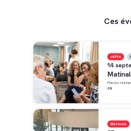
Ces év
cAFFé
14 sept
Matinal
Places resta
29
Matinale